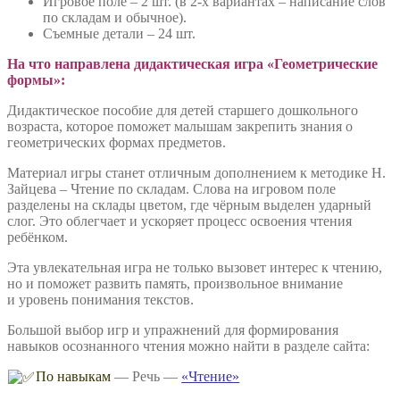
Н.Зайцева
Игровое поле – 2 шт. (в 2-х вариантах – написание слов
по складам и обычное).
Съемные детали – 24 шт.
На что направлена дидактическая игра «Геометрические
формы»:
Дидактическое пособие для детей старшего дошкольного
возраста, которое поможет малышам закрепить знания о
геометрических формах предметов.
Материал игры станет отличным дополнением к методике Н.
Зайцева – Чтение по складам. Слова на игровом поле
разделены на склады цветом, где чёрным выделен ударный
слог. Это облегчает и ускоряет процесс освоения чтения
ребёнком.
Эта увлекательная игра не только вызовет интерес к чтению,
но и поможет развить память, произвольное внимание
и уровень понимания текстов.
Большой выбор игр и упражнений для формирования
навыков осознанного чтения можно найти в разделе сайта:
По навыкам
— Речь —
«Чтение»