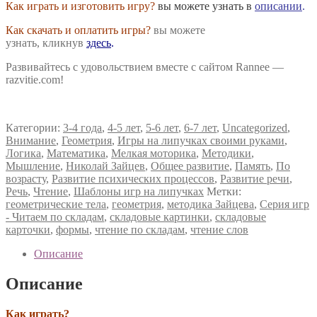
Как играть и изготовить игру?
вы можете узнать в
описании
.
Как скачать и оплатить игры?
вы можете
узнать, кликнув
здесь
.
Развивайтесь с удовольствием вместе с сайтом Rannee —
razvitie.com!
Категории:
3-4 года
,
4-5 лет
,
5-6 лет
,
6-7 лет
,
Uncategorized
,
Внимание
,
Геометрия
,
Игры на липучках своими руками
,
Логика
,
Математика
,
Мелкая моторика
,
Методики
,
Мышление
,
Николай Зайцев
,
Общее развитие
,
Память
,
По
возрасту
,
Развитие психических процессов
,
Развитие речи
,
Речь
,
Чтение
,
Шаблоны игр на липучках
Метки:
геометрические тела
,
геометрия
,
методика Зайцева
,
Серия игр
- Читаем по складам
,
складовые картинки
,
складовые
карточки
,
формы
,
чтение по складам
,
чтение слов
Описание
Описание
Как играть?