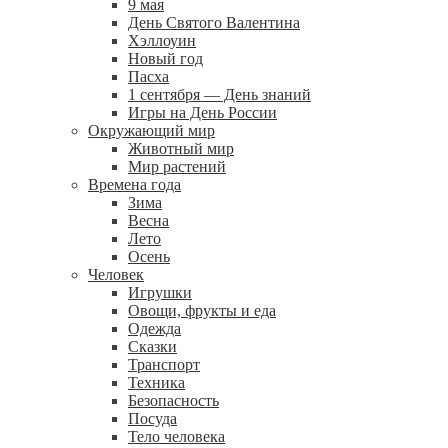
9 мая
День Святого Валентина
Хэллоуин
Новый год
Пасха
1 сентября — День знаний
Игры на День России
Окружающий мир
Животный мир
Мир растений
Времена года
Зима
Весна
Лето
Осень
Человек
Игрушки
Овощи, фрукты и еда
Одежда
Сказки
Транспорт
Техника
Безопасность
Посуда
Тело человека