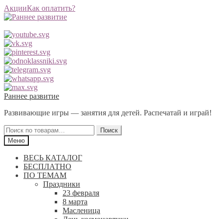
Акции
Как оплатить?
Перейти
Перейти
Раннее развитие
к
к
Развивающие игры — занятия для детей. Распечатай и играй!
навигации
содержимому
Искать:
Поиск
Меню
ВЕСЬ КАТАЛОГ
БЕСПЛАТНО
ПО ТЕМАМ
Праздники
23 февраля
8 марта
Масленица