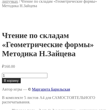
липучках
/
Чтение по складам «Геометрические формы»
Методика Н.Зайцева
Чтение по складам
«Геометрические формы»
Методика Н.Зайцева
₽
160.00
Количество
товара
В корзину
Чтение
по
Автор игры —
©
Маргарита Барильская
складам
«Геометрические
В комплекте 5 листов А4 для САМОСТОЯТЕЛЬНОГО
формы»
распечатывания.
Методика