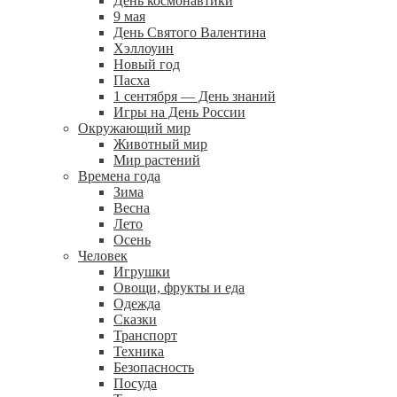
День космонавтики
9 мая
День Святого Валентина
Хэллоуин
Новый год
Пасха
1 сентября — День знаний
Игры на День России
Окружающий мир
Животный мир
Мир растений
Времена года
Зима
Весна
Лето
Осень
Человек
Игрушки
Овощи, фрукты и еда
Одежда
Сказки
Транспорт
Техника
Безопасность
Посуда