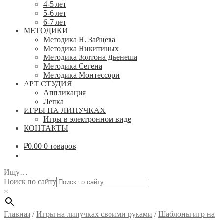
4-5 лет
5-6 лет
6-7 лет
МЕТОДИКИ
Методика Н. Зайцева
Методика Никитиных
Методика Золтона Дьенеша
Методика Сегена
Методика Монтессори
АРТ СТУДИЯ
Аппликация
Лепка
ИГРЫ НА ЛИПУЧКАХ
Игры в электронном виде
КОНТАКТЫ
₽
0.00
0 товаров
Ищу…
Поиск по сайту
×
Главная
/
Игры на липучках своими руками
/
Шаблоны игр на