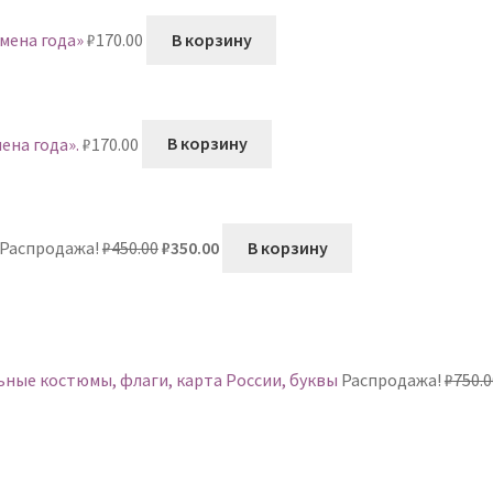
мена года»
₽
170.00
В корзину
ена года».
₽
170.00
В корзину
Первоначальная
Текущая
Распродажа!
₽
450.00
₽
350.00
В корзину
цена
цена:
составляла
₽350.00.
₽450.00.
ные костюмы, флаги, карта России, буквы
Распродажа!
₽
750.0