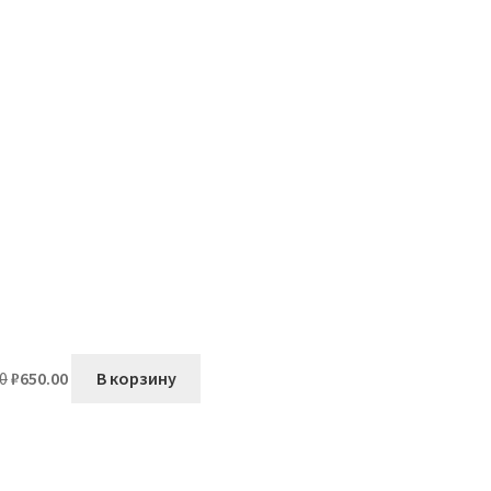
Первоначальная
Текущая
0
₽
650.00
В корзину
цена
цена:
составляла
₽650.00.
₽750.00.