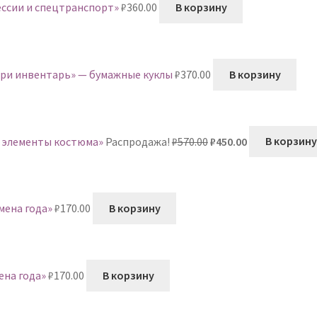
ессии и спецтранспорт»
₽
360.00
В корзину
ери инвентарь» — бумажные куклы
₽
370.00
В корзину
Первоначальная
Текущая
и элементы костюма»
Распродажа!
₽
570.00
₽
450.00
В корзину
цена
цена:
составляла
₽450.00.
₽570.00.
мена года»
₽
170.00
В корзину
ена года»
₽
170.00
В корзину