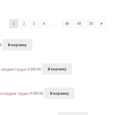
1
2
3
4
…
48
49
50
воначальная
Текущая
0
В корзину
а
цена:
авляла
₽0.00.
.00.
 орудия труда»
₽
390.00
В корзину
и орудия труда»
₽
390.00
В корзину