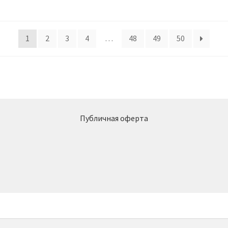
1
2
3
4
…
48
49
50
Публичная оферта