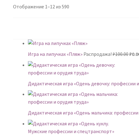
Сортировка:
Отображение 1–12 из 590
самые
недавние
Пер
Игра на липучках «Пляж»
Распродажа!
₽
100.00
₽
0.0
цен
сост
₽100
Дидактическая игра «Одень девочку: профессии и
Дидактическая игра «Одень мальчика: профессии 