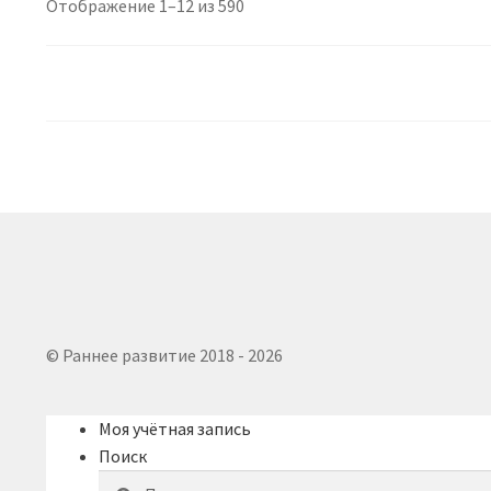
Сортировка:
Отображение 1–12 из 590
самые
недавние
© Раннее развитие 2018 - 2026
Моя учётная запись
Поиск
Искать:
Поиск