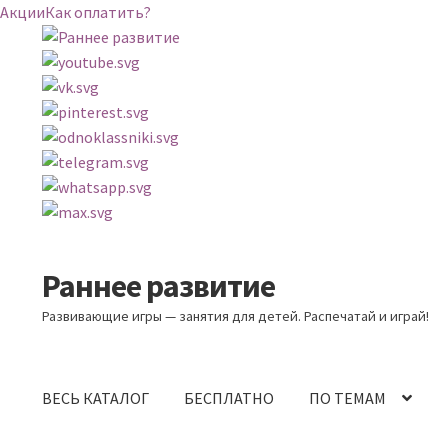
Акции
Как оплатить?
Раннее развитие
Перейти
Перейти
к
к
Развивающие игры — занятия для детей. Распечатай и играй!
навигации
содержимому
ВЕСЬ КАТАЛОГ
БЕСПЛАТНО
ПО ТЕМАМ