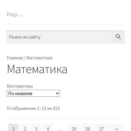
БЕСПЛАТНО
Ищу…
ПО ТЕМАМ
ПО НАВЫКАМ
ПО ВОЗРАСТУ
Главная
/
Математика
Математика
МЕТОДИКИ
АРТ СТУДИЯ
Математика
ИГРЫ НА ЛИПУЧКАХ
Сортировка:
Отображение 1–12 из 313
КОНТАКТЫ
самые
недавние
1
2
3
4
…
25
26
27
→