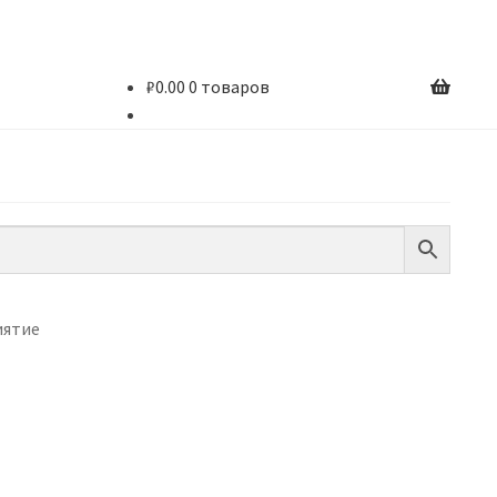
₽
0.00
0 товаров
иятие