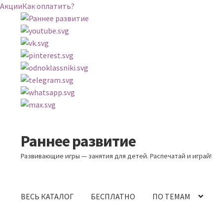
Акции
Как оплатить?
Раннее развитие
Перейти
Перейти
к
к
Развивающие игры — занятия для детей. Распечатай и играй!
навигации
содержимому
ВЕСЬ КАТАЛОГ
БЕСПЛАТНО
ПО ТЕМАМ