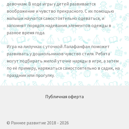
девочкам. В ходе игры у детей развивается
воображение и чувство прекрасного. С их помощью
малыши научатся самостоятельно одеваться, и
запомнят порядок надевания элементов одежды в
разное время года.
Игра на липучках с уточкой Лалафанфан поможет
развивать у дошкольников чувство стиля. Ребята
могут подбирать милой уточке наряды в игре, а затем
по её примеру, наряжаться самостоятельно в садик, на
праздник или прогулку.
Публичная оферта
© Раннее развитие 2018 - 2026