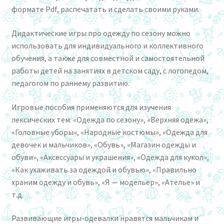
формате Pdf, распечатать и сделать своими руками.
Дидактические игры про одежду по сезону можно
использовать для индивидуального и коллективного
обучения, а также для совместной и самостоятельной
работы детей на занятиях в детском саду, с логопедом,
педагогом по раннему развитию.
Игровые пособия применяются для изучения
лексических тем: «Одежда по сезону», «Верхняя одежа»,
«Головные уборы», «Народные костюмы», «Одежда для
девочек и мальчиков», «Обувь», «Магазин одежды и
обуви», «Аксессуары и украшения», «Одежда для кукол»,
«Как ухаживать за одеждой и обувью», «Правильно
храним одежду и обувь», «Я — модельер», «Ателье» и
т.д.
Развивающие игры-одевалки нравятся мальчикам и