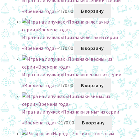
Игра на липучках «Признаки осени» из серии
«Времена года»
₽
170.00
В корзину
Игра на липучках «Признаки лета» из серии
«Времена года»
₽
170.00
В корзину
Игра на липучках «Признаки весны» из серии
«Времена года»
₽
170.00
В корзину
Игра на липучках «Признаки зимы» из серии
«Времена года».
₽
170.00
В корзину