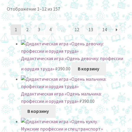
Сортировка:
Отображение 1–12 из 157
самые
недавние
1
2
3
4
…
12
13
14
Дидактическая игра «Одень девочку: профессии
и орудия труда»
₽
390.00
В корзину
Дидактическая игра «Одень мальчика:
профессии и орудия труда»
₽
390.00
В корзину