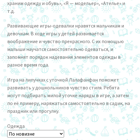
храним одежду и обувь», «Я — модельер», «Ателье» и
т.д.
Развивающие игры-одевалки нравятся мальчикам и
девочкам. В ходе игры у детей развивается
воображение и чувство прекрасного. С их помощью
малыши научатся самостоятельно одеваться, и
запомнят порядок надевания элементов одежды в
разное время года.
Игра на липучках с уточкой Лалафанфан поможет
развивать у дошкольников чувство стиля. Ребята
могут подбирать милой уточке наряды в игре, а затем
по её примеру, наряжаться самостоятельно в садик, на
праздник или прогулку.
Одежда