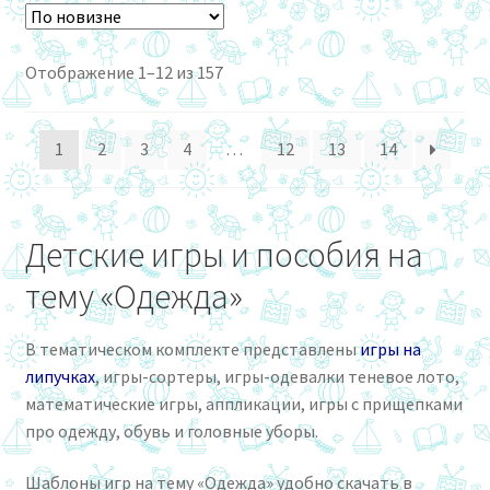
Сортировка:
Отображение 1–12 из 157
самые
недавние
1
2
3
4
…
12
13
14
Детские игры и пособия на
тему «Одежда»
В тематическом комплекте представлены
игры на
липучках
, игры-сортеры, игры-одевалки теневое лото,
математические игры, аппликации, игры с прищепками
про одежду, обувь и головные уборы.
Шаблоны игр на тему «Одежда» удобно скачать в