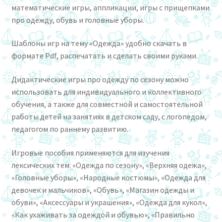
математические игры, аппликации, игры с прищепками
про одежду, обувь и головные уборы.
Шаблоны игр на тему «Одежда» удобно скачать в
формате Pdf, распечатать и сделать своими руками.
Дидактические игры про одежду по сезону можно
использовать для индивидуального и коллективного
обучения, а также для совместной и самостоятельной
работы детей на занятиях в детском саду, с логопедом,
педагогом по раннему развитию.
Игровые пособия применяются для изучения
лексических тем: «Одежда по сезону», «Верхняя одежа»,
«Головные уборы», «Народные костюмы», «Одежда для
девочек и мальчиков», «Обувь», «Магазин одежды и
обуви», «Аксессуары и украшения», «Одежда для кукол»,
«Как ухаживать за одеждой и обувью», «Правильно