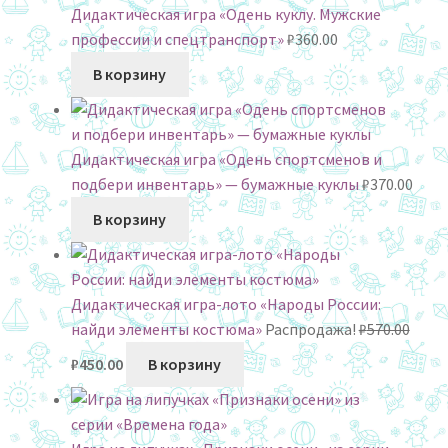
Дидактическая игра «Одень куклу. Мужские
профессии и спецтранспорт»
₽
360.00
В корзину
Дидактическая игра «Одень спортсменов и
подбери инвентарь» — бумажные куклы
₽
370.00
В корзину
Дидактическая игра-лото «Народы России:
найди элементы костюма»
Распродажа!
₽
570.00
Первоначальная
Текущая
₽
450.00
В корзину
цена
цена:
составляла
₽450.00.
₽570.00.