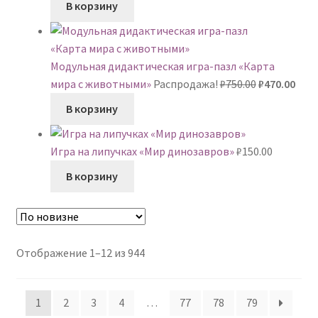
В корзину
Модульная дидактическая игра-пазл «Карта
Первонача
Тек
мира с животными»
Распродажа!
₽
750.00
₽
470.00
цена
цена
В корзину
составляла
₽470
₽750.00.
Игра на липучках «Мир динозавров»
₽
150.00
В корзину
Сортировка:
Отображение 1–12 из 944
самые
недавние
1
2
3
4
…
77
78
79