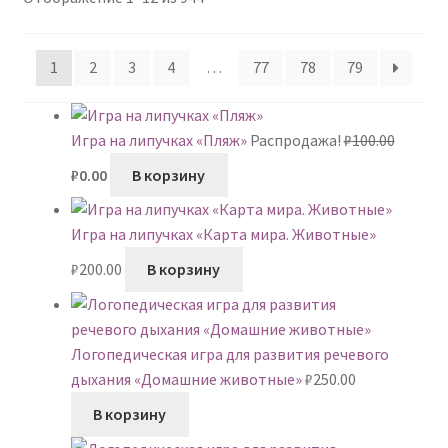
самые
недавние
1
2
3
4
…
77
78
79
Игра на липучках «Пляж»
Распродажа!
₽
100.00
Первоначальная
Текущая
₽
0.00
В корзину
цена
цена:
составляла
₽0.00.
Игра на липучках «Карта мира. Животные»
₽100.00.
₽
200.00
В корзину
Логопедическая игра для развития речевого
дыхания «Домашние животные»
₽
250.00
В корзину