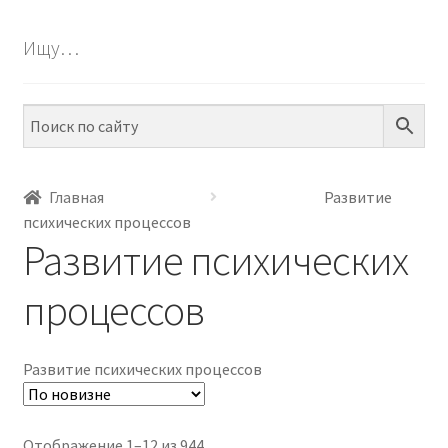
БЕСПЛАТНО
Ищу…
ПО ТЕМАМ
ПО НАВЫКАМ
ПО ВОЗРАСТУ
Главная
Развитие
психических процессов
МЕТОДИКИ
Развитие психических
АРТ СТУДИЯ
процессов
ИГРЫ НА ЛИПУЧКАХ
Развитие психических процессов
КОНТАКТЫ
Сортировка:
Отображение 1–12 из 944