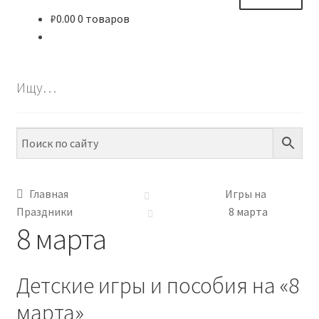
₽
0.00
0 товаров
ВЕСЬ КАТАЛОГ
БЕСПЛАТНО
Ищу…
ПО ТЕМАМ
ПО НАВЫКАМ
ПО ВОЗРАСТУ
Главная
Игры на
Праздники
8 марта
МЕТОДИКИ
8 марта
АРТ СТУДИЯ
Детские игры и пособия на «8
ИГРЫ НА ЛИПУЧКАХ
марта»