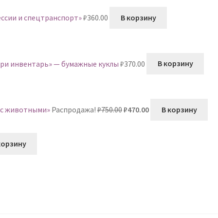
ессии и спецтранспорт»
₽
360.00
В корзину
ери инвентарь» — бумажные куклы
₽
370.00
В корзину
Первоначальная
Текущая
 с животными»
Распродажа!
₽
750.00
₽
470.00
В корзину
цена
цена:
составляла
₽470.00.
₽750.00.
корзину