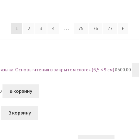
1
2
3
4
…
75
76
77
зыка. Основы чтения в закрытом слоге» (6,5 × 9 см)
₽
500.00
воначальная
Текущая
0
В корзину
а
цена:
авляла
₽0.00.
.00.
0
В корзину