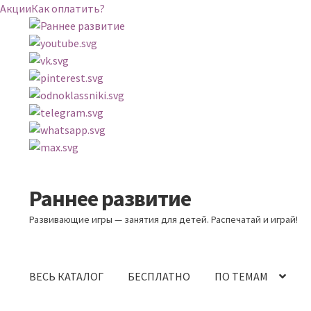
Акции
Как оплатить?
Раннее развитие
Перейти
Перейти
к
к
Развивающие игры — занятия для детей. Распечатай и играй!
навигации
содержимому
ВЕСЬ КАТАЛОГ
БЕСПЛАТНО
ПО ТЕМАМ