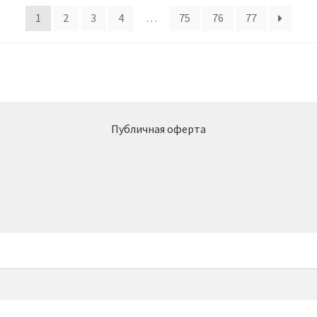
1
2
3
4
…
75
76
77
Публичная оферта