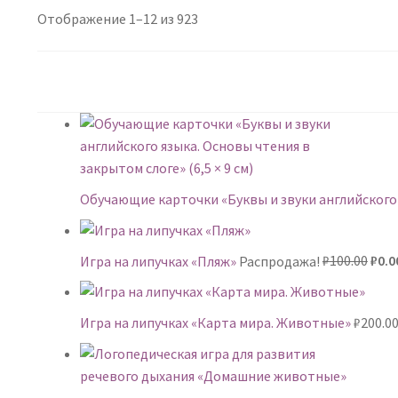
Сортировка:
Отображение 1–12 из 923
самые
недавние
Обучающие карточки «Буквы и звуки английского я
Пер
Игра на липучках «Пляж»
Распродажа!
₽
100.00
₽
0.0
цен
сост
₽100
Игра на липучках «Карта мира. Животные»
₽
200.0