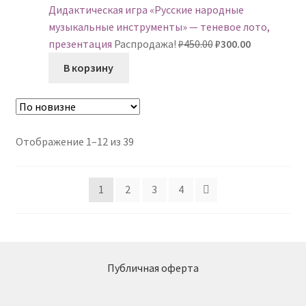
Дидактическая игра «Русские народные
музыкальные инструменты» — теневое лото,
Первоначальная
Текущая
презентация
Распродажа!
₽
450.00
₽
300.00
цена
цена:
В корзину
составляла
₽300.00.
₽450.00.
Сортировка:
Отображение 1–12 из 39
самые
недавние
1
2
3
4
Публичная оферта