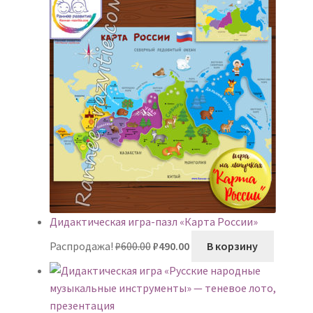
₽600.00.
Дидактическая игра-пазл «Карта России»
Первоначальная
Текущая
Распродажа!
₽
600.00
₽
490.00
В корзину
цена
цена:
составляла
₽490.00.
₽600.00.