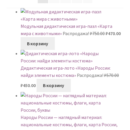
Модульная дидактическая игра-пазл «Карта
Первонача
Тек
мира с животными»
Распродажа!
₽
750.00
₽
470.00
цена
цена
В корзину
составляла
₽470
₽750.00.
Дидактическая игра-лото «Народы России:
найди элементы костюма»
Распродажа!
₽
570.00
Первоначальная
Текущая
₽
450.00
В корзину
цена
цена:
составляла
₽450.00.
₽570.00.
Народы России — наглядный материал:
национальные костюмы, флаги, карта России,