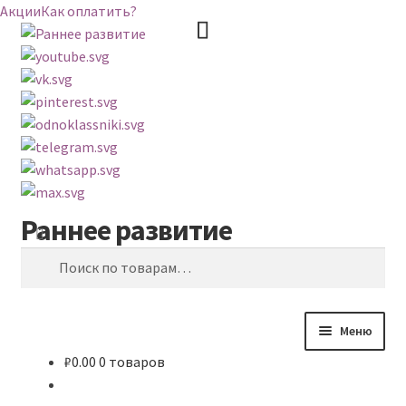
Акции
Как оплатить?
Раннее развитие
Перейти
Перейти
Поиск
к
к
Искать:
навигации
содержимому
Меню
₽
0.00
0 товаров
ВЕСЬ КАТАЛОГ