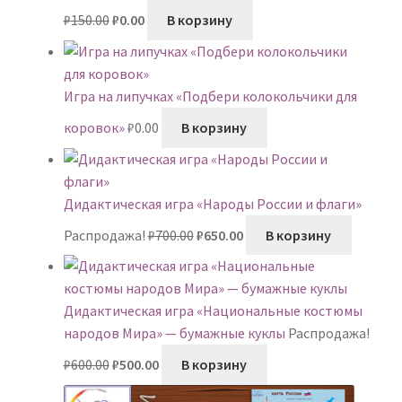
Первоначальная
Текущая
₽
150.00
₽
0.00
В корзину
цена
цена:
составляла
₽0.00.
₽150.00.
Игра на липучках «Подбери колокольчики для
коровок»
₽
0.00
В корзину
Дидактическая игра «Народы России и флаги»
Первоначальная
Текущая
Распродажа!
₽
700.00
₽
650.00
В корзину
цена
цена:
составляла
₽650.00.
₽700.00.
Дидактическая игра «Национальные костюмы
народов Мира» — бумажные куклы
Распродажа!
Первоначальная
Текущая
₽
600.00
₽
500.00
В корзину
цена
цена:
составляла
₽500.00.