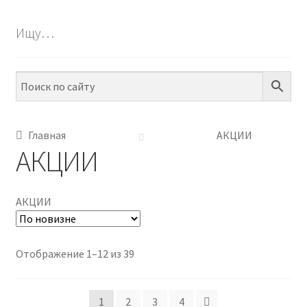
БЕСПЛАТНО
Ищу…
ПО ТЕМАМ
ПО НАВЫКАМ
ПО ВОЗРАСТУ
Главная
АКЦИИ
АКЦИИ
МЕТОДИКИ
АРТ СТУДИЯ
АКЦИИ
ИГРЫ НА ЛИПУЧКАХ
Сортировка:
Отображение 1–12 из 39
КОНТАКТЫ
самые
недавние
1
2
3
4