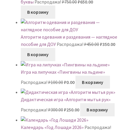
Первоначальная
Текущая
буквы
Распродажа!
₽
750.00
₽
650.00
цена
цена:
В корзину
составляла
₽650.00.
₽750.00.
Алгоритм одевания и раздевания — наглядное
Первоначальн
Текуща
пособие для ДОУ
Распродажа!
₽
450.00
₽
350.00
цена
цена:
В корзину
составляла
₽350.00.
₽450.00.
Игра на липучках «Пингвины на льдине»
Первоначальная
Текущая
Распродажа!
₽
100.00
₽
0.00
В корзину
цена
цена:
составляла
₽0.00.
Дидактическая игра «Алгоритм мытья рук»
₽100.00.
Первоначальная
Текущая
Распродажа!
₽
300.00
₽
250.00
В корзину
цена
цена:
составляла
₽250.00.
Календарь «Год Лошади 2026»
Распродажа!
₽300.00.