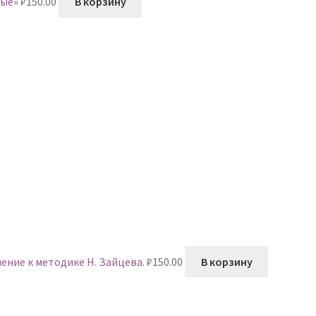
ные»
₽
150.00
В корзину
ение к методике Н. Зайцева.
₽
150.00
В корзину