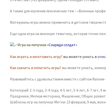
А также для изучения лексических тем – «Военные профе
Материалы игры можно применить в детском творчестве
Еще одна игра на военную тематику, которая точно пон
Игра на липучках
«Снаряди солдат»
Как играть и изготовить игру?
вы можете узнать в
опис
Как скачать и оплатить игры?
вы можете узнать, кликн
Развивайтесь с удовольствием вместе с сайтом Rannee —
Категорий:
2-3 года
,
3-4 года
,
4-5 лет
,
5-6 лет
,
6-7 лет
,
9 м
Праздники
,
Мелкая моторика
,
Мышление
,
Общее развит
Шаблоны игр на липучках
Метки:
23 февраля
,
9 мая
,
воен