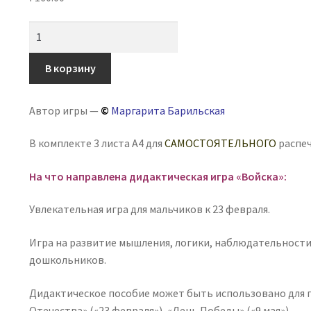
Количество
товара
Игра
В корзину
на
липучках,
Автор игры —
©
Маргарита Барильская
теневое
лото
В комплекте 3 листа А4 для
САМОСТОЯТЕЛЬНОГО
распеч
«Войска»
На что направлена дидактическая игра «Войска»:
Увлекательная игра для мальчиков к 23 февраля.
Игра на развитие мышления, логики, наблюдательности
дошкольников.
Дидактическое пособие может быть использовано для 
Отечества» («23 февраля»), «День Победы» («9 мая»).