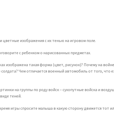
ти цветные изображения с их тенью на игровом поле.
поговорите с ребенком о нарисованных предметах.
жах изображена такая форма (цвет, рисунок)? Почему на вой
 солдата? Чем отличается военный автомобиль от того, что ез
артинки на группы по роду войск – сухопутные войска и воз
 виде теней.
 время игры спросите малыша в какую сторону движется тот ил