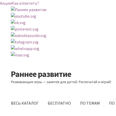
Акции
Как оплатить?
Раннее развитие
Перейти
Перейти
к
к
Развивающие игры — занятия для детей. Распечатай и играй!
навигации
содержимому
ВЕСЬ КАТАЛОГ
БЕСПЛАТНО
ПО ТЕМАМ
ПО