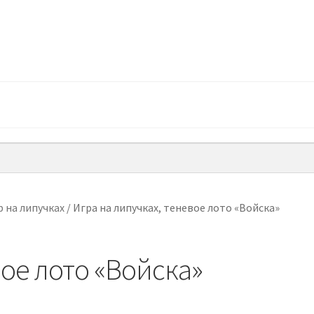
 на липучках
/
Игра на липучках, теневое лото «Войска»
вое лото «Войска»