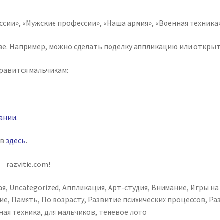
ссии», «Мужские профессии», «Наша армия», «Военная техника
. Например, можно сделать поделку аппликацию или открытку
равится мальчикам:
ании
.
ув
здесь
.
 razvitie.com!
ая
,
Uncategorized
,
Аппликация
,
Арт-студия
,
Внимание
,
Игры на
ие
,
Память
,
По возрасту
,
Развитие психических процессов
,
Ра
ная техника
,
для мальчиков
,
теневое лото