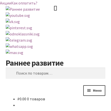
Акции
Как оплатить?
Раннее развитие
Перейти
Перейти
Поиск
к
к
Искать:
навигации
содержимому
Меню
₽
0.00
0 товаров
ВЕСЬ КАТАЛОГ