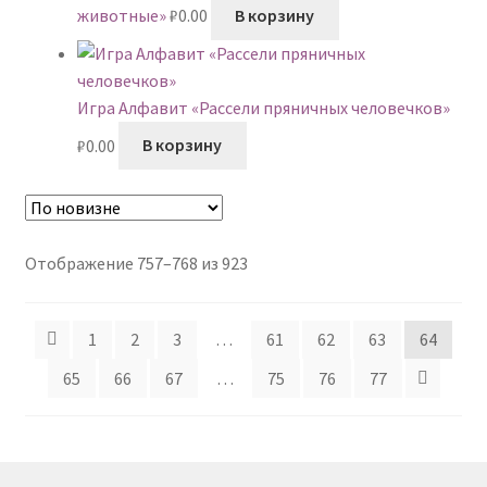
животные»
₽
0.00
В корзину
Игра Алфавит «Рассели пряничных человечков»
₽
0.00
В корзину
Сортировка:
Отображение 757–768 из 923
самые
недавние
1
2
3
…
61
62
63
64
65
66
67
…
75
76
77