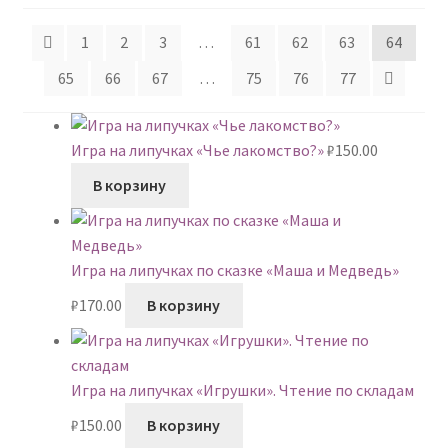
недавние
1
2
3
…
61
62
63
64
6-7 лет
65
66
67
…
75
76
77
Развер
МЕТОДИКИ
вложен
меню
Развер
Игра на липучках «Чье лакомство?»
₽
150.00
АРТ СТУДИЯ
вложен
В корзину
меню
Развер
ИГРЫ НА ЛИПУЧКАХ
вложен
меню
КОНТАКТЫ
Игра на липучках по сказке «Маша и Медведь»
₽
170.00
В корзину
Игра на липучках «Игрушки». Чтение по складам
₽
150.00
В корзину