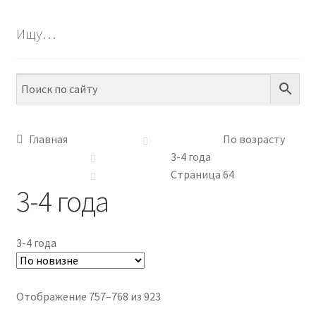
БЕСПЛАТНО
Ищу…
Развер
ПО ТЕМАМ
вложен
меню
Развер
ПО НАВЫКАМ
вложен
меню
Развер
ПО ВОЗРАСТУ
вложен
Главная
По возрасту
меню
3-4 года
1-2 года
Страница 64
3-4 года
2-3 года
3-4 года
3-4 года
4-5 лет
Сортировка:
Отображение 757–768 из 923
5-6 лет
самые