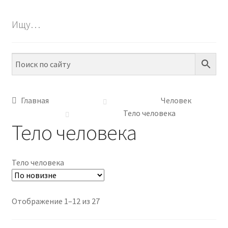
БЕСПЛАТНО
Ищу…
ПО ТЕМАМ
ПО НАВЫКАМ
ПО ВОЗРАСТУ
Главная
Человек
Тело человека
МЕТОДИКИ
Тело человека
АРТ СТУДИЯ
Тело человека
ИГРЫ НА ЛИПУЧКАХ
КОНТАКТЫ
Сортировка:
Отображение 1–12 из 27
самые
недавние