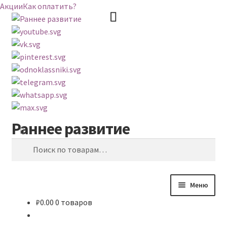
Акции
Как оплатить?
Раннее развитие
Перейти
Перейти
Поиск
к
к
Искать:
навигации
содержимому
Меню
₽
0.00
0 товаров
ВЕСЬ КАТАЛОГ