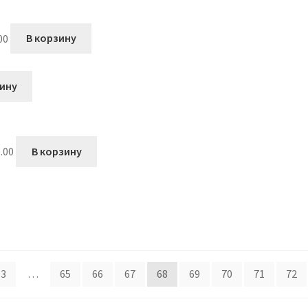
00
В корзину
зину
.00
В корзину
3
…
65
66
67
68
69
70
71
72