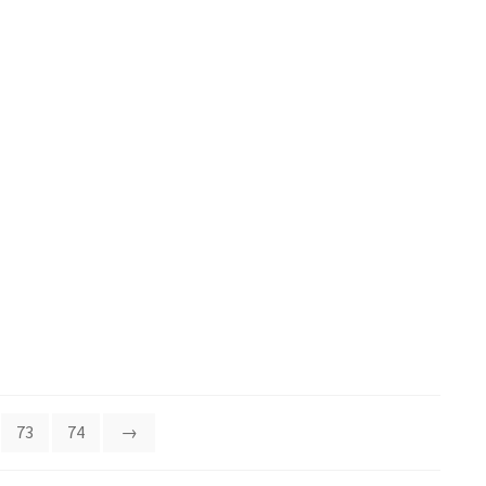
73
74
→