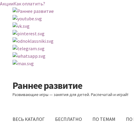
Акции
Как оплатить?
Раннее развитие
Перейти
Перейти
к
к
Развивающие игры — занятия для детей. Распечатай и играй!
навигации
содержимому
ВЕСЬ КАТАЛОГ
БЕСПЛАТНО
ПО ТЕМАМ
ПО