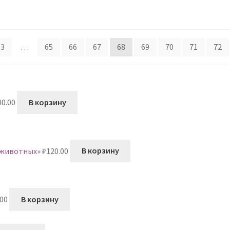
3
…
65
66
67
68
69
70
71
72
00.00
В корзину
 животных»
₽
120.00
В корзину
.00
В корзину