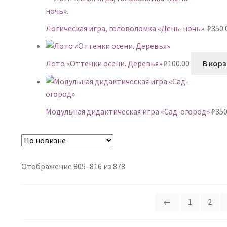
Логическая игра, головоломка «День-ночь».
₽
350.
Лото «Оттенки осени. Деревья»
₽
100.00
В кор
Модульная дидактическая игра «Сад-огород»
₽
350
Сортировка:
Отображение 805–816 из 878
самые
недавние
←
1
2