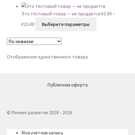
Это тестовый товар — не продается
₽
1.00
–
Диапазон
Этот
₽
15.00
Выберите параметры
цен:
товар
₽1.00
имеет
–
несколько
₽15.00
вариаций.
Отображение единственного товара
Опции
можно
выбрать
на
Публичная оферта
странице
товара.
© Раннее развитие 2018 - 2026
Моя учётная запись