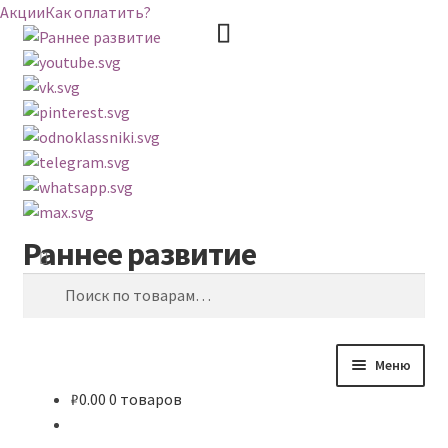
Акции
Как оплатить?
Раннее развитие
Перейти
Перейти
Поиск
к
к
Искать:
навигации
содержимому
Меню
₽
0.00
0 товаров
ВЕСЬ КАТАЛОГ