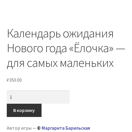
Календарь ожидания
Нового года «Ёлочка» —
для самых маленьких
₽
350.00
Количество
товара
Календарь
В корзину
ожидания
Нового
Автор игры —
©
Маргарита Барильская
года