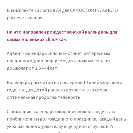
«Ёлочка»
В комплекте 13 листов А4 для САМОСТОЯТЕЛЬНОГО
-
распечатывания.
для
самых
На что направлен рождественский календарь для
маленьких
самых маленьких «Ёлочка»:
Адвент-календарь «Елочка» станет интересным
предновогодним подарком для самых маленьких
дошколят от 1,5 — 4 лет.
Календарь рассчитан на последние 10 дней уходящего
года, т.к. для детей раннего возраста это самая
оптимальная продолжительность.
С помощью календаря ожидания можно следить за
приближением долгожданного праздника, каждый день
украшая новогоднюю ёлку еще одной игрушкой! А