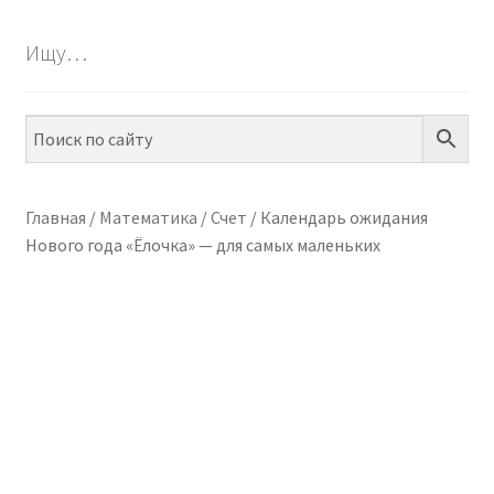
БЕСПЛАТНО
Ищу…
ПО ТЕМАМ
ПО НАВЫКАМ
ПО ВОЗРАСТУ
Главная
/
Математика
/
Счет
/
Календарь ожидания
Нового года «Ёлочка» — для самых маленьких
МЕТОДИКИ
АРТ СТУДИЯ
ИГРЫ НА ЛИПУЧКАХ
КОНТАКТЫ