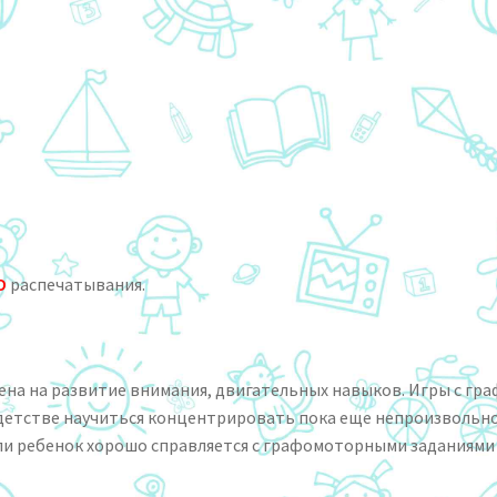
О
распечатывания.
лена на развитие внимания, двигательных навыков. Игры с
ем детстве научиться концентрировать пока еще непроизволь
сли ребенок хорошо справляется с графомоторными заданиями