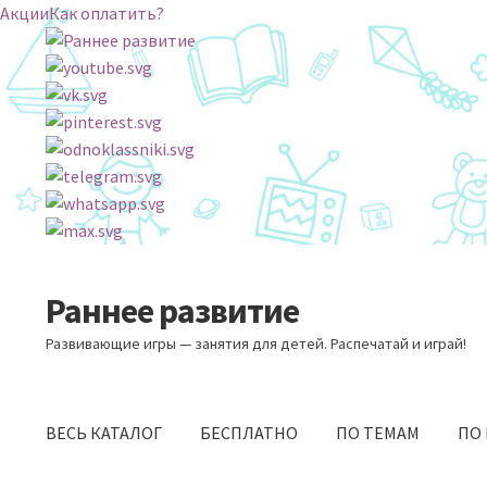
Акции
Как оплатить?
Раннее развитие
Перейти
Перейти
к
к
Развивающие игры — занятия для детей. Распечатай и играй!
навигации
содержимому
ВЕСЬ КАТАЛОГ
БЕСПЛАТНО
ПО ТЕМАМ
ПО