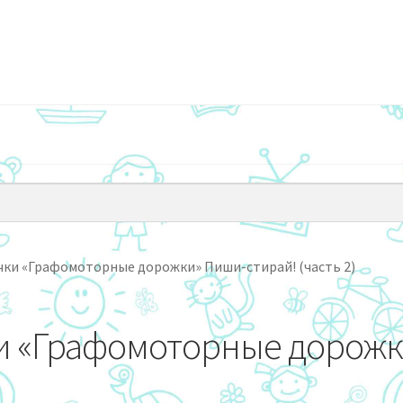
ки «Графомоторные дорожки» Пиши-стирай! (часть 2)
 «Графомоторные дорожки