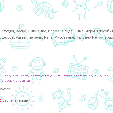
-студия
,
Весна
,
Внимание
,
Времена года
,
Зима
,
Игры и пособия
оцессов
,
Развитие речи
,
Речь
,
Рисование
,
Человек
Метки:
гра
ка для малышей, занятия для подготовки детей к школе, игры для подготовки 
чать детские прописи
рожки.
О
распечатывания.