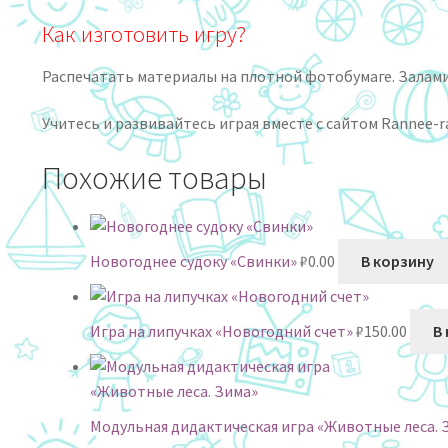
Как изготовить игру?
Распечатать материалы на плотной фотобумаге. Залами
Учитесь и развивайтесь играя вместе с сайтом Rannee-ra
Похожие товары
Новогоднее судоку «Свинки»
₽
0.00
В корзину
Игра на липучках «Новогодний счет»
₽
150.00
В
Модульная дидактическая игра «Животные леса. 