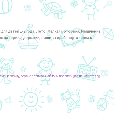
 для детей 1-2 года
,
Лето
,
Мелкая моторика
,
Мышление
,
фомоторика
,
дорожки
,
пиши-стирай
,
подготовка к
руки к письму, первые прописи, шаблоны прописей для печати, тетрадь