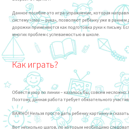
Данное пособие это игра-упражнение, которая направ
систему «глаз — рука», позволяют ребёнку уже в ранн
дорожки применяются как подготовка руки к письму. Е
многих проблем с успеваемостью в школе.
Как играть?
Обвести узор по линии – казалось бы, совсем несложно
Поэтому, данная работа требует обязательного участия
ВАЖНО! Нельзя просто дать ребенку картинку и сказать
Вот несколько шагов, по которым необходимо следоват