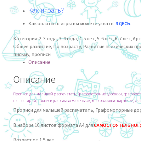
Как играть?
Как оплатить игры вы можете узнать
ЗДЕСЬ
.
Категория:
2-3 года
,
3-4 года
,
4-5 лет
,
5-6 лет
,
6-7 лет
,
Арт
Общее развитие
,
По возрасту
,
Развитие психических пр
письму
,
прописи
Описание
Описание
Прописи для малышей распечатать, Графомоторные дорожки, графомотори
пиши стирай, прописи для самых маленьких, многоразовые карточки, ска
Прописи для малышей распечатать, Графомоторные до
В наборе 10 листов формата А4 для
САМОСТОЯТЕЛЬНОГ
Возраст от 1,5 лет.