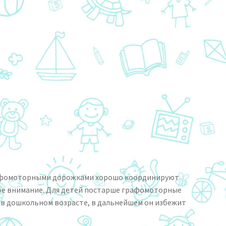
 графомоторными дорожками хорошо координируют
ное внимание. Для детей постарше графомоторные
 в дошкольном возрасте, в дальнейшем он избежит