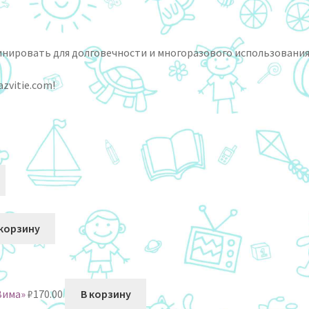
нировать для долговечности и многоразового использования
zvitie.com!
 корзину
Зима»
₽
170.00
В корзину