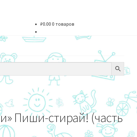
₽
0.00
0 товаров
» Пиши-стирай! (часть