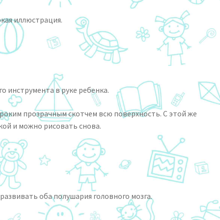
ркая иллюстрация.
о инструмента в руке ребенка.
роким прозрачным скотчем всю поверхность. С этой же
кой и можно рисовать снова.
 развивать оба полушария головного мозга.