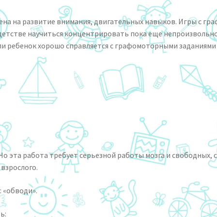
лена на развитие внимания, двигательных навыков. Игры с
ем детстве научиться концентрировать пока еще непроизволь
сли ребенок хорошо справляется с графомоторными заданиями
. Но эта работа требует серьезной работы мозга и свободных
 взрослого.
: «обводи».
ь: