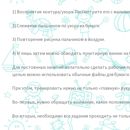
1) Восприятие контура/узора. Рассмотрите его с малышо
2) Слежение пальчиком по узору на бумаге.
3) Повторение рисунка пальчиком в воздухе.
4) И лишь затем можно обводить пунктирную линию на 
Для постоянных занятий желательно сделать рабочие п
целью можно использовать обычные файлы для бумаги. 
При этом, тренировать нужно не только «главную» руку
Во-первых, нужно обращать внимание, какое положени
Во-вторых, необходимо все задания проходить не только