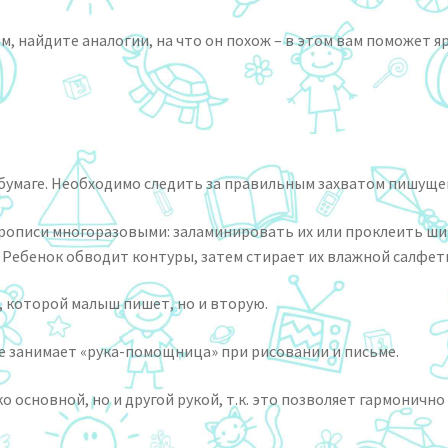
м, найдите аналогии, на что он похож – в этом вам поможет я
бумаге. Необходимо следить за правильным захватом пишущег
рописи многоразовыми: заламинировать их или проклеить ши
Ребенок обводит контуры, затем стирает их влажной салфет
, которой малыш пишет, но и вторую.
е занимает «рука-помощница» при рисовании и письме.
 основной, но и другой рукой, т.к. это позволяет гармонично