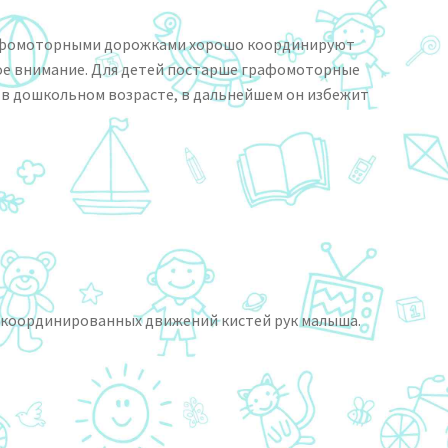
 графомоторными дорожками хорошо координируют
ное внимание. Для детей постарше графомоторные
 в дошкольном возрасте, в дальнейшем он избежит
, скоординированных движений кистей рук малыша.