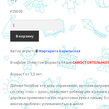
₽
150.00
Количество
товара
Многоразовые
В корзину
карточки
«Графомоторные
Автор игры —
©
Маргарита Барильская
дорожки»
Пиши-
В наборе 10 листов формата А4 для
САМОСТОЯТЕЛЬНОГ
стирай!
(часть
Возраст от 1,5 лет.
2)
Данное пособие это игра-упражнение, которая направ
систему «глаз — рука», позволяют ребёнку уже в ранн
дорожки применяются как подготовка руки к письму. Е
многих проблем с успеваемостью в школе.