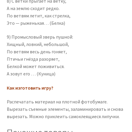
8) С ветки прыгает на ветку,
А на землю сходит редко.
По ветвям летит, как стрелка,
Это — рыженькая… (Белка)
9) Промысловый зверь пушной:
Хищный, ловкий, небольшой,
По ветвям весь день гоняет,
Птичьи гнёзда разоряет,
Белкой может поживиться.
А зовут его … (Куница)
Как изготовить игру?
Распечатать материал на плотной фотобумаге.
Вырезать съемные элементы, заламинировать и снова
вырезать. Можно приклеить самоклеящиеся липучки.