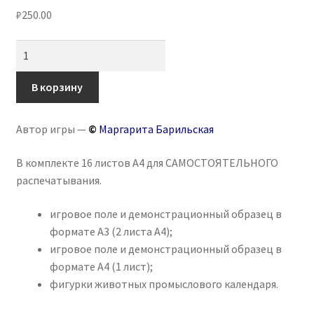
₽
250.00
Количество
товара
Игра
В корзину
на
липучках
Автор игры —
©
Маргарита Барильская
«Коми
промысловый
В комплекте 16 листов А4 для САМОСТОЯТЕЛЬНОГО
календарь»
распечатывания.
игровое поле и демонстрационный образец в
формате А3 (2 листа А4);
игровое поле и демонстрационный образец в
формате А4 (1 лист);
фигурки животных промыслового календаря.