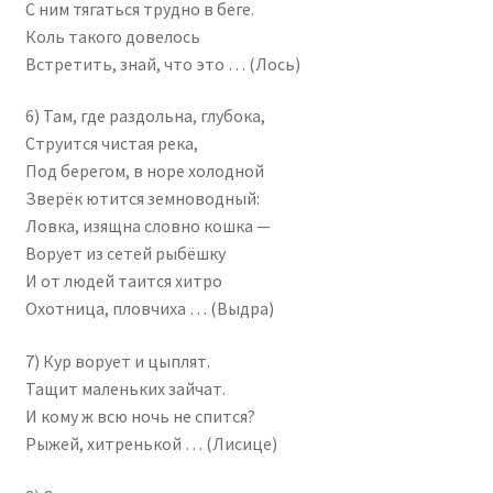
С ним тягаться трудно в беге.
Коль такого довелось
Встретить, знай, что это … (Лось)
6) Там, где раздольна, глубока,
Струится чистая река,
Под берегом, в норе холодной
Зверёк ютится земноводный:
Ловка, изящна словно кошка —
Ворует из сетей рыбёшку
И от людей таится хитро
Охотница, пловчиха … (Выдра)
7) Кур ворует и цыплят.
Тащит маленьких зайчат.
И кому ж всю ночь не спится?
Рыжей, хитренькой … (Лисице)