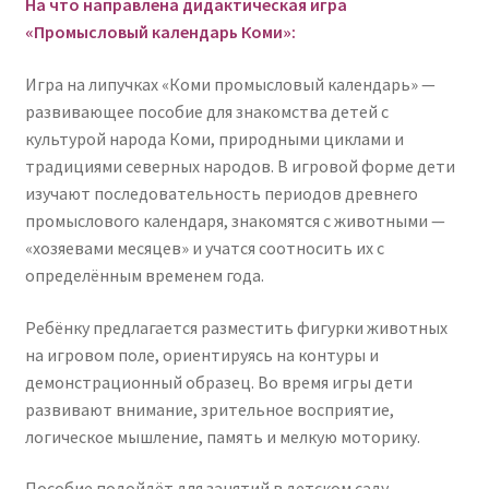
На что направлена дидактическая игра
«Промысловый календарь Коми»:
Игра на липучках «Коми промысловый календарь» —
развивающее пособие для знакомства детей с
культурой народа Коми, природными циклами и
традициями северных народов. В игровой форме дети
изучают последовательность периодов древнего
промыслового календаря, знакомятся с животными —
«хозяевами месяцев» и учатся соотносить их с
определённым временем года.
Ребёнку предлагается разместить фигурки животных
на игровом поле, ориентируясь на контуры и
демонстрационный образец. Во время игры дети
развивают внимание, зрительное восприятие,
логическое мышление, память и мелкую моторику.
Пособие подойдёт для занятий в детском саду,