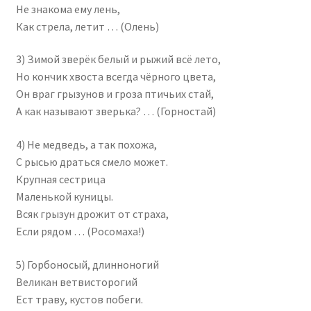
Не знакома ему лень,
Как стрела, летит … (Олень)
3) Зимой зверёк белый и рыжий всё лето,
Но кончик хвоста всегда чёрного цвета,
Он враг грызунов и гроза птичьих стай,
А как называют зверька? … (Горностай)
4) Не медведь, а так похожа,
С рысью драться смело может.
Крупная сестрица
Маленькой куницы.
Всяк грызун дрожит от страха,
Если рядом … (Росомаха!)
5) Горбоносый, длинноногий
Великан ветвисторогий
Ест траву, кустов побеги.