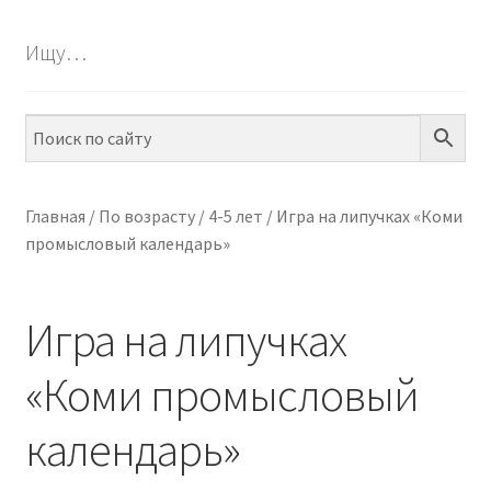
БЕСПЛАТНО
Ищу…
ПО ТЕМАМ
ПО НАВЫКАМ
ПО ВОЗРАСТУ
Главная
/
По возрасту
/
4-5 лет
/
Игра на липучках «Коми
промысловый календарь»
МЕТОДИКИ
АРТ СТУДИЯ
Игра на липучках
ИГРЫ НА ЛИПУЧКАХ
«Коми промысловый
КОНТАКТЫ
календарь»