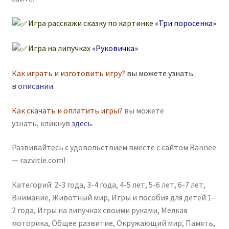
Игра расскажи сказку по картинке
«Три поросенка»
Игра на липучках
«Руковичка»
Как играть и изготовить игру?
вы можете узнать
в
описании
.
Как скачать и оплатить игры?
вы можете
узнать, кликнув
здесь
.
Развивайтесь с удовольствием вместе с сайтом Rannee
— razvitie.com!
Категорий:
2-3 года
,
3-4 года
,
4-5 лет
,
5-6 лет
,
6-7 лет
,
Внимание
,
Животный мир
,
Игры и пособия для детей 1-
2 года
,
Игры на липучках своими руками
,
Мелкая
моторика
,
Общее развитие
,
Окружающий мир
,
Память
,