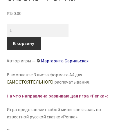
₽
150.00
Количество
товара
Игра
В корзину
на
липучках
Автор игры —
©
Маргарита Барильская
по
сказке
В комплекте 3 листа формата А4 для
«Репка»
САМОСТОЯТЕЛЬНОГО
распечатывания.
На что направлена развивающая игра «Репка»:
Игра представляет собой мини-спектакль по
известной русской сказке «Репка».