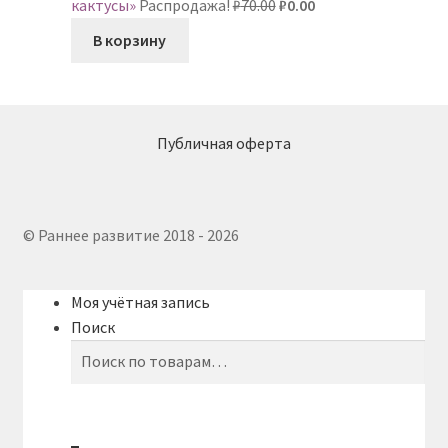
Первоначальная
Текущая
кактусы»
Распродажа!
₽
70.00
₽
0.00
цена
цена:
В корзину
составляла
₽0.00.
₽70.00.
Публичная оферта
© Раннее развитие 2018 - 2026
Моя учётная запись
Поиск
Искать:
Поиск