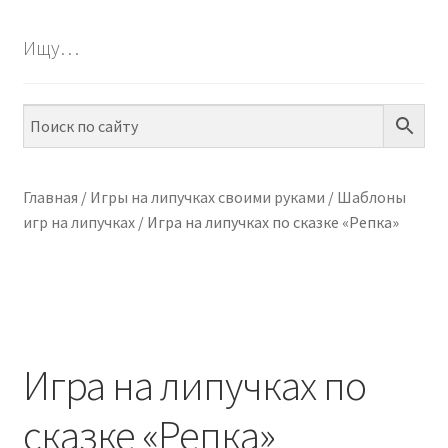
БЕСПЛАТНО
Ищу…
ПО ТЕМАМ
ПО НАВЫКАМ
ПО ВОЗРАСТУ
Главная
/
Игры на липучках своими руками
/
Шаблоны
игр на липучках
/
Игра на липучках по сказке «Репка»
МЕТОДИКИ
АРТ СТУДИЯ
ИГРЫ НА ЛИПУЧКАХ
Игра на липучках по
КОНТАКТЫ
сказке «Репка»