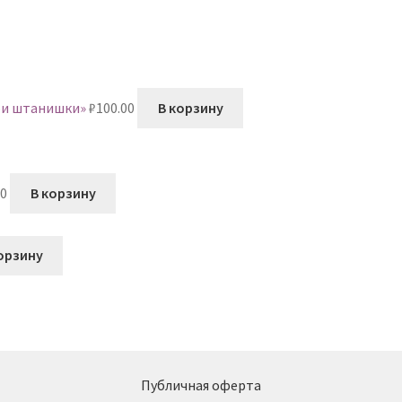
ои штанишки»
₽
100.00
В корзину
00
В корзину
орзину
Публичная оферта