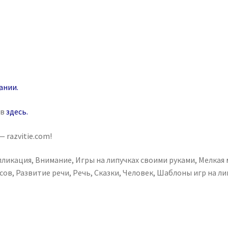
ании
.
ув
здесь
.
 razvitie.com!
пликация
,
Внимание
,
Игры на липучках своими руками
,
Мелкая
сов
,
Развитие речи
,
Речь
,
Сказки
,
Человек
,
Шаблоны игр на ли