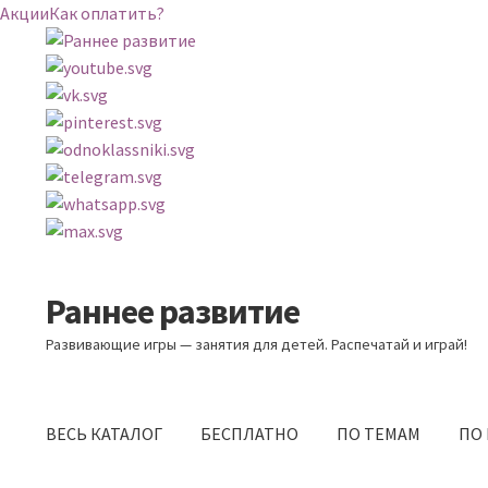
Акции
Как оплатить?
Раннее развитие
Перейти
Перейти
к
к
Развивающие игры — занятия для детей. Распечатай и играй!
навигации
содержимому
ВЕСЬ КАТАЛОГ
БЕСПЛАТНО
ПО ТЕМАМ
ПО