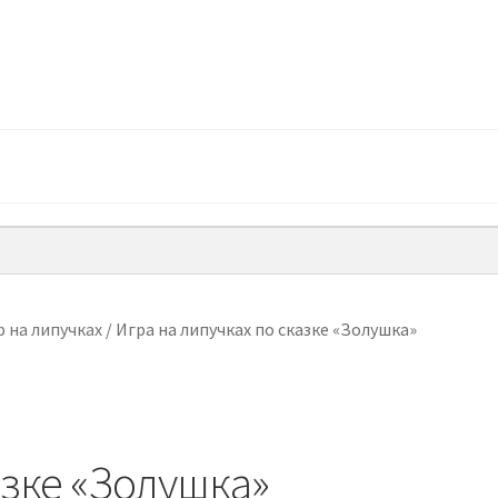
 на липучках
/
Игра на липучках по сказке «Золушка»
азке «Золушка»