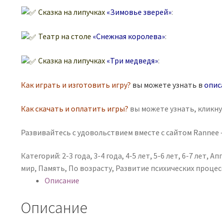
Сказка на липучках
«Зимовье зверей»
:
Театр на столе
«Снежная королева»
:
Сказка на липучках
«Три медведя»
:
Как играть и изготовить игру?
вы можете узнать в
опис
Как скачать и оплатить игры?
вы можете узнать, кликн
Развивайтесь с удовольствием вместе с сайтом Rannee —
Категорий:
2-3 года
,
3-4 года
,
4-5 лет
,
5-6 лет
,
6-7 лет
,
Ап
мир
,
Память
,
По возрасту
,
Развитие психических процес
Описание
Описание