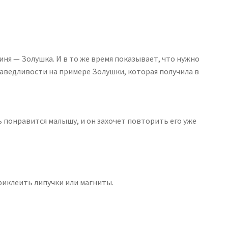
ня — Золушка. И в то же время показывает, что нужно
праведливости на примере Золушки, которая получила в
 понравится малышу, и он захочет повторить его уже
риклеить липучки или магниты.