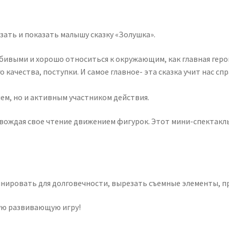
ать и показать малышу сказку «Золушка».
ивыми и хорошо относиться к окружающим, как главная герои
о качества, поступки. И самое главное- эта сказка учит нас с
ем, но и активным участником действия.
овождая свое чтение движением фигурок. Этот мини-спектакль
нировать для долговечности, вырезать съемные элементы, п
ую развивающую игру!