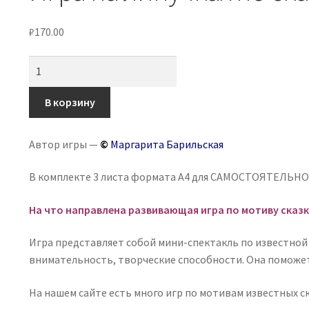
₽
170.00
Количество
товара
Игра
В корзину
на
липучках
Автор игры —
©
Маргарита Барильская
по
сказке
В комплекте 3 листа формата А4 для САМОСТОЯТЕЛЬНО
"Золушка"
На что направлена развивающая игра по мотиву сказк
Игра представляет собой мини-спектакль по известной 
внимательность, творческие способности. Она поможет
На нашем сайте есть много игр по мотивам известных ск