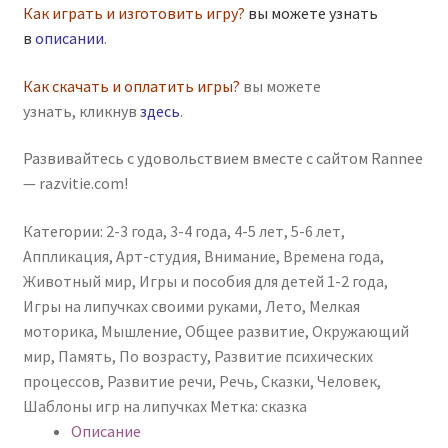
Как играть и изготовить игру?
вы можете узнать
в
описании
.
Как скачать и оплатить игры?
вы можете
узнать, кликнув
здесь
.
Развивайтесь с удовольствием вместе с сайтом Rannee
— razvitie.com!
Категории:
2-3 года
,
3-4 года
,
4-5 лет
,
5-6 лет
,
Аппликация
,
Арт-студия
,
Внимание
,
Времена года
,
Животный мир
,
Игры и пособия для детей 1-2 года
,
Игры на липучках своими руками
,
Лето
,
Мелкая
моторика
,
Мышление
,
Общее развитие
,
Окружающий
мир
,
Память
,
По возрасту
,
Развитие психических
процессов
,
Развитие речи
,
Речь
,
Сказки
,
Человек
,
Шаблоны игр на липучках
Метка:
сказка
Описание