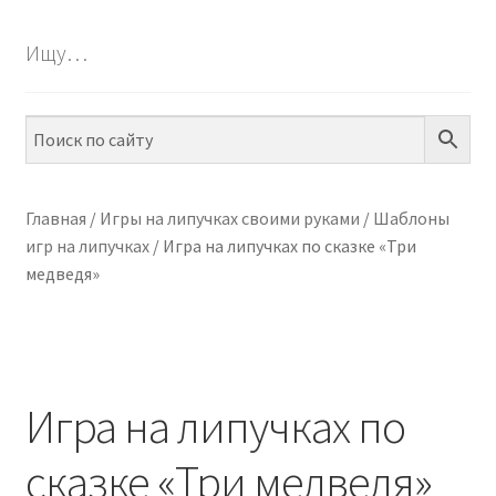
БЕСПЛАТНО
Ищу…
Разве
ПО ТЕМАМ
вложе
меню
Разве
ПО НАВЫКАМ
вложе
меню
Разве
ПО ВОЗРАСТУ
вложе
Главная
/
Игры на липучках своими руками
/
Шаблоны
меню
игр на липучках
/
Игра на липучках по сказке «Три
Разве
МЕТОДИКИ
медведя»
вложе
меню
Разве
АРТ СТУДИЯ
вложе
меню
Разве
ИГРЫ НА ЛИПУЧКАХ
вложе
Игра на липучках по
меню
КОНТАКТЫ
сказке «Три медведя»