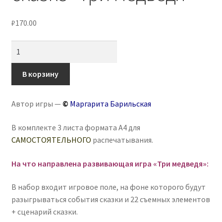
₽
170.00
Количество
товара
Игра
В корзину
на
липучках
Автор игры —
©
Маргарита Барильская
по
сказке
В комплекте 3 листа формата А4 для
«Три
САМОСТОЯТЕЛЬНОГО
распечатывания.
медведя»
На что направлена развивающая игра «Три медведя»:
В набор входит игровое поле, на фоне которого будут
разыгрываться события сказки и 22 съемных элементов
+ сценарий сказки.