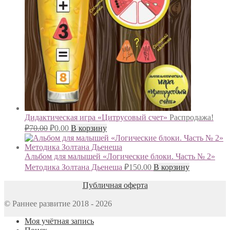
Дидактическая игра «Цитрусовый счет»
Распродажа!
Первоначальная
Текущая
₽
70.00
₽
0.00
В корзину
цена
цена:
составляла
₽0.00.
₽70.00.
Альбом для малышей «Логические блоки. Часть № 2»
Методика Золтана Дьенеша
₽
150.00
В корзину
Публичная оферта
© Раннее развитие 2018 - 2026
Моя учётная запись