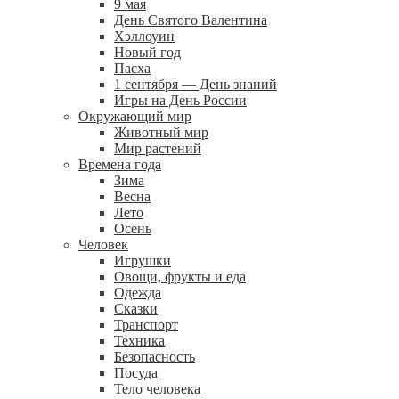
9 мая
День Святого Валентина
Хэллоуин
Новый год
Пасха
1 сентября — День знаний
Игры на День России
Окружающий мир
Животный мир
Мир растений
Времена года
Зима
Весна
Лето
Осень
Человек
Игрушки
Овощи, фрукты и еда
Одежда
Сказки
Транспорт
Техника
Безопасность
Посуда
Тело человека