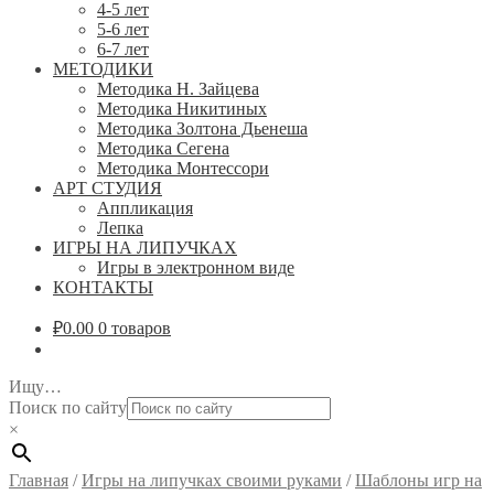
4-5 лет
5-6 лет
6-7 лет
МЕТОДИКИ
Методика Н. Зайцева
Методика Никитиных
Методика Золтона Дьенеша
Методика Сегена
Методика Монтессори
АРТ СТУДИЯ
Аппликация
Лепка
ИГРЫ НА ЛИПУЧКАХ
Игры в электронном виде
КОНТАКТЫ
₽
0.00
0 товаров
Ищу…
Поиск по сайту
×
Главная
/
Игры на липучках своими руками
/
Шаблоны игр на