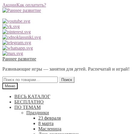
Акции
Как оплатить?
Перейти
Перейти
Раннее развитие
к
к
Развивающие игры — занятия для детей. Распечатай и играй!
навигации
содержимому
Искать:
Поиск
Меню
ВЕСЬ КАТАЛОГ
БЕСПЛАТНО
ПО ТЕМАМ
Праздники
23 февраля
8 марта
Масленица