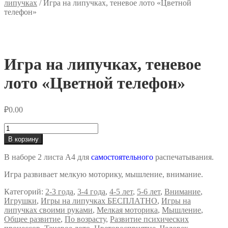
липучках
/
Игра на липучках, теневое лото «Цветной
телефон»
Игра на липучках, теневое
лото «Цветной телефон»
₽
0.00
Количество
товара
В корзину
Игра
на
В наборе 2 листа А4 для
самостоятельного
распечатывания.
липучках,
теневое
Игра развивает мелкую моторику, мышление, внимание.
лото
«Цветной
Категорий:
2-3 года
,
3-4 года
,
4-5 лет
,
5-6 лет
,
Внимание
,
телефон»
Игрушки
,
Игры на липучках БЕСПЛАТНО
,
Игры на
липучках своими руками
,
Мелкая моторика
,
Мышление
,
Общее развитие
,
По возрасту
,
Развитие психических