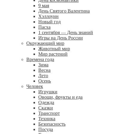
День космонавтики
9 мая
День Святого Валентина
Хэллоуин
Новый год
Пасха
1 сентября — День знаний
Игры на День России
Окружающий мир
Животный мир
Мир растений
Времена года
Зима
Весна
Лето
Осень
Человек
Игрушки
Овощи, фрукты и еда
Одежда
Сказки
Транспорт
Техника
Безопасность
Посуда