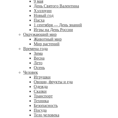
9 мая
День Святого Валентина
Хэллоуин
Новый год
Пасха
1 сентября — День знаний
Игры на День России
Окружающий мир
Животный мир
Мир растений
Времена года
Зима
Весна
Лето
Осень
Человек
Игрушки
Овощи, фрукты и еда
Одежда
Сказки
Транспорт
Техника
Безопасность
Посуда
Тело человека