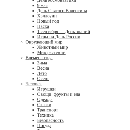
День космонавтики
9 мая
День Святого Валентина
Хэллоуин
Новый год
Пасха
1 сентября — День знаний
Игры на День России
Окружающий мир
Животный мир
Мир растений
Времена года
Зима
Весна
Лето
Осень
Человек
Игрушки
Овощи, фрукты и еда
Одежда
Сказки
Транспорт
Техника
Безопасность
Посуда