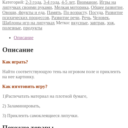
Категорий:
2-3 года
,
3-4 года
,
4-5 лет
,
Внимание
,
Игры на
липучках своими руками
,
Мелкая моторика
,
Общее развитие
,
Овощи, фрукты и еда
,
Память
,
По возрасту
,
Посуда
,
Развитие
психических процессов
,
Развитие речи
,
Речь
,
Человек
,
Шаблоны игр на липучках
Метки:
вкусные
,
завтрак
,
зож
,
полезные
,
продукты
Описание
Описание
Как играть?
Найти соответствующую тень на игровом поле и приклеить
на нее картинку.
Как изготовить игру?
1)Распечатать материал на плотной бумаге,
2) Заламинировать,
3) Приклеить самоклеящиеся липучки.
Похожие товары