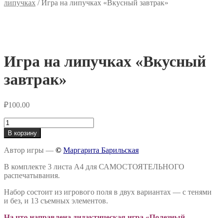
липучках
/
Игра на липучках «Вкусный завтрак»
Игра на липучках «Вкусный
завтрак»
₽
100.00
Количество
товара
В корзину
Игра
на
Автор игры —
©
Маргарита Барильская
липучках
«Вкусный
В комплекте 3 листа А4 для САМОСТОЯТЕЛЬНОГО
завтрак»
распечатывания.
Набор состоит из игрового поля в двух вариантах — с тенями
и без, и 13 съемных элементов.
На что направлена дидактическая игра «Полезный