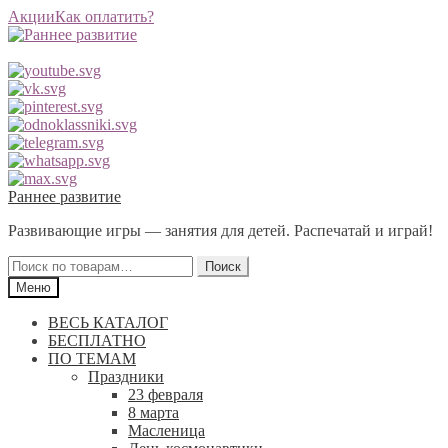
Акции
Как оплатить?
Перейти
Перейти
Раннее развитие
к
к
Развивающие игры — занятия для детей. Распечатай и играй!
навигации
содержимому
Искать:
Поиск
Меню
ВЕСЬ КАТАЛОГ
БЕСПЛАТНО
ПО ТЕМАМ
Праздники
23 февраля
8 марта
Масленица