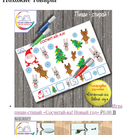
Игра
пиши-стирай «Сосчитай-ка! Новый год»
₽
0.00
В
корзину