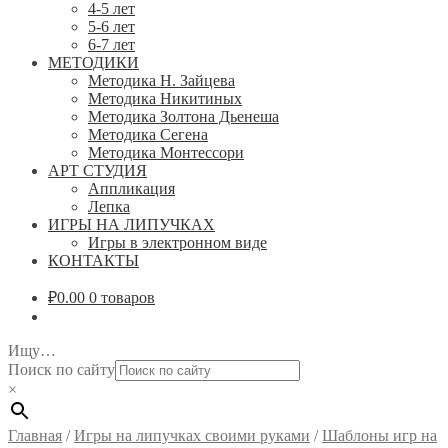
4-5 лет
5-6 лет
6-7 лет
МЕТОДИКИ
Методика Н. Зайцева
Методика Никитиных
Методика Золтона Дьенеша
Методика Сегена
Методика Монтессори
АРТ СТУДИЯ
Аппликация
Лепка
ИГРЫ НА ЛИПУЧКАХ
Игры в электронном виде
КОНТАКТЫ
₽
0.00
0 товаров
Ищу…
Поиск по сайту
×
Главная
/
Игры на липучках своими руками
/
Шаблоны игр на