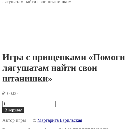
лягушатам найти свои штанишки»
Игра с прищепками «Помоги
лягушатам найти свои
штанишки»
₽
100.00
Количество
товара
В корзину
Игра
с
Автор игры —
©
Маргарита Барильская
прищепками