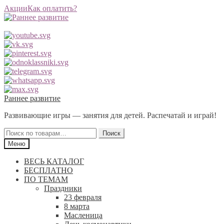
Акции
Как оплатить?
Перейти
Перейти
Раннее развитие
к
к
Развивающие игры — занятия для детей. Распечатай и играй!
навигации
содержимому
Искать:
Поиск
Меню
ВЕСЬ КАТАЛОГ
БЕСПЛАТНО
ПО ТЕМАМ
Праздники
23 февраля
8 марта
Масленица