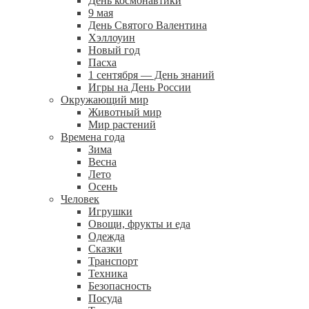
День космонавтики
9 мая
День Святого Валентина
Хэллоуин
Новый год
Пасха
1 сентября — День знаний
Игры на День России
Окружающий мир
Животный мир
Мир растений
Времена года
Зима
Весна
Лето
Осень
Человек
Игрушки
Овощи, фрукты и еда
Одежда
Сказки
Транспорт
Техника
Безопасность
Посуда