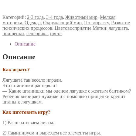
Категорий:
2-3 года
,
3-4 года
,
Животный мир
,
Мелкая
моторика
,
Одежда
,
Окружающий мир
,
По возрасту
,
Развитие
психических процессов
,
Цветовосприятие
Метки:
лягушата
,
прищепки
,
сенсорика
,
цвета
Описание
Описание
Как играть?
Лягушата так весело играли,
Что штанишки растеряли!
— Какие штанишки мы оденем лягушке с желтым бантиком?
Ребенок выбирает нужные и с помощью прищепки крепит
штаны к лягушкам.
Как изготовить игру?
1) Распечатываем листы.
2) Ламинируем и вырезаем все элементы игры.