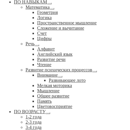
ПО НАВЫКАМ
Развернутое
Математика
вложенное
Развернутое
Геометрия
меню
вложенное
Логика
меню
Пространственное мышление
Сложение и вычитание
Счет
Цифры
Речь
Развернутое
Алфавит
вложенное
Английский язык
меню
Развитие речи
Чтение
Развитие психических процессов
Развернутое
Внимание
вложенное
Развернутое
Развивающее лото
меню
вложенное
Мелкая моторика
меню
Мышление
Общее развитие
Память
Цветовосприятие
ПО ВОЗРАСТУ
Развернутое
1-2 года
вложенное
2-3 года
меню
3-4 года