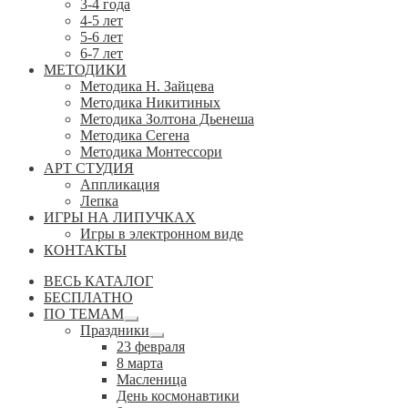
3-4 года
4-5 лет
5-6 лет
6-7 лет
МЕТОДИКИ
Методика Н. Зайцева
Методика Никитиных
Методика Золтона Дьенеша
Методика Сегена
Методика Монтессори
АРТ СТУДИЯ
Аппликация
Лепка
ИГРЫ НА ЛИПУЧКАХ
Игры в электронном виде
КОНТАКТЫ
ВЕСЬ КАТАЛОГ
БЕСПЛАТНО
ПО ТЕМАМ
Развернутое
Праздники
вложенное
Развернутое
23 февраля
меню
вложенное
8 марта
меню
Масленица
День космонавтики