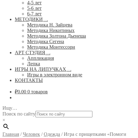
4-5 лет
5-6 лет
6-7 лет
МЕТОДИКИ
Развернутое
Методика Н. Зайцева
вложенное
Методика Никитиных
меню
Методика Золтона Дьенеша
Методика Сегена
Методика Монтессори
АРТ СТУДИЯ
Развернутое
Аппликация
вложенное
Лепка
меню
ИГРЫ НА ЛИПУЧКАХ
Развернутое
Игры в электронном виде
вложенное
КОНТАКТЫ
меню
₽
0.00
0 товаров
Ищу…
Поиск по сайту
×
Главная
/
Человек
/
Одежда
/
Игра с прищепками «Помоги