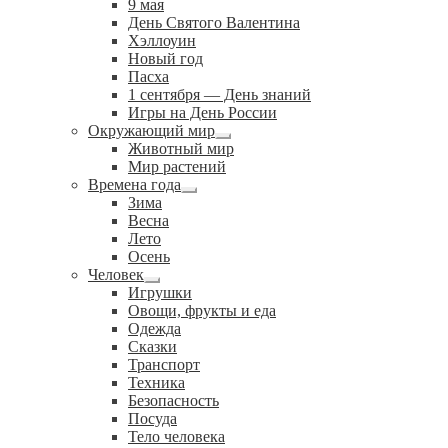
9 мая
День Святого Валентина
Хэллоуин
Новый год
Пасха
1 сентября — День знаний
Игры на День России
Окружающий мир
Развернутое
Животный мир
вложенное
Мир растений
меню
Времена года
Развернутое
Зима
вложенное
Весна
меню
Лето
Осень
Человек
Развернутое
Игрушки
вложенное
Овощи, фрукты и еда
меню
Одежда
Сказки
Транспорт
Техника
Безопасность
Посуда
Тело человека