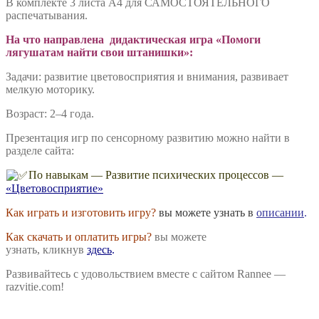
«Помоги
В комплекте 3 листа А4 для САМОСТОЯТЕЛЬНОГО
лягушатам
распечатывания.
найти
свои
На что направлена дидактическая игра «Помоги
штанишки»
лягушатам найти свои штанишки»:
Задачи: развитие цветовосприятия и внимания, развивает
мелкую моторику.
Возраст: 2–4 года.
Презентация игр по сенсорному развитию можно найти в
разделе сайта:
По навыкам — Развитие психических процессов —
«Цветовосприятие»
Как играть и изготовить игру?
вы можете узнать в
описании
.
Как скачать и оплатить игры?
вы можете
узнать, кликнув
здесь
.
Развивайтесь с удовольствием вместе с сайтом Rannee —
razvitie.com!