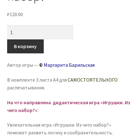
₽
120.00
Количество
товара
Игра-
В корзину
головоломка
«Игрушки.
Автор игры —
©
Маргарита Барильская
Из
чего
В комплекте 3 листа А4 для
САМОСТОЯТЕЛЬНОГО
набор?»
распечатывания.
На что направлена дидактическая игра «Игрушки. Из
чего набор?»:
Увлекательная игра «Игрушки. Из чего набор?»
поможет развить логику и сообразительность.