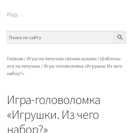
БЕСПЛАТНО
Ищу…
ПО ТЕМАМ
ПО НАВЫКАМ
ПО ВОЗРАСТУ
Главная
/
Игры на липучках своими руками
/
Шаблоны
игр на липучках
/
Игра-головоломка «Игрушки. Из чего
МЕТОДИКИ
набор?»
АРТ СТУДИЯ
Игра-головоломка
ИГРЫ НА ЛИПУЧКАХ
«Игрушки. Из чего
КОНТАКТЫ
набор?»