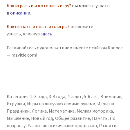
Как играть и изготовить игру?
вы можете узнать
в
описании
.
Как скачать и оплатить игры?
вы можете
узнать, кликнув
здесь
.
Развивайтесь с удовольствием вместе с сайтом Rannee
— razvitie.com!
Категория:
2-3 года
,
3-4 года
,
4-5 лет
,
5-6 лет
,
Внимание
,
Игрушки
,
Игры на липучках своими руками
,
Игры на
Праздники
,
Логика
,
Математика
,
Мелкая моторика
,
Мышление
,
Новый год
,
Общее развитие
,
Память
,
По
возрасту
,
Развитие психических процессов
,
Развитие