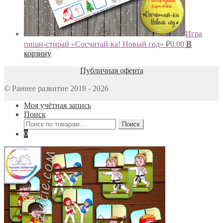
Игра
пиши-стирай «Сосчитай-ка! Новый год»
₽
0.00
В
корзину
Публичная оферта
© Раннее развитие 2018 - 2026
Моя учётная запись
Поиск
Искать:
Поиск
0