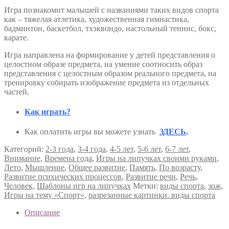
виды
спорта,
Игра познакомит малышей с названиями таких видов спорта
ⅠⅠ
как – тяжелая атлетика, художественная гимнастика,
часть».
бадминтон, баскетбол, тхэквондо, настольный теннис, бокс,
карате.
Игра направлена на формирование у детей представления о
целостном образе предмета, на умение соотносить образ
представления с целостным образом реального предмета, на
тренировку собирать изображение предмета из отдельных
частей.
Как играть?
Как оплатить игры вы можете узнать
ЗДЕСЬ
.
Категорий:
2-3 года
,
3-4 года
,
4-5 лет
,
5-6 лет
,
6-7 лет
,
Внимание
,
Времена года
,
Игры на липучках своими руками
,
Лето
,
Мышление
,
Общее развитие
,
Память
,
По возрасту
,
Развитие психических процессов
,
Развитие речи
,
Речь
,
Человек
,
Шаблоны игр на липучках
Метки:
виды спорта
,
зож
,
Игры на тему «Спорт»
,
разрезанные картинки. виды спорта
Описание