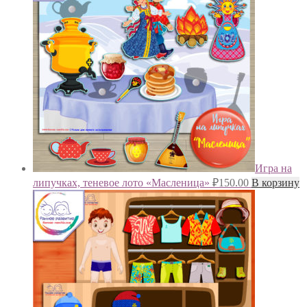
Игра на
липучках, теневое лото «Масленица»
₽
150.00
В корзину