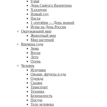
9 мая
День Святого Валентина
Хэллоуин
Новый год
Пасха
1 сентября — День знаний
Игры на День России
Окружающий мир
Животный мир
Мир растений
Времена года
Зима
Весна
Лето
Осень
Человек
Игрушки
Овощи, фрукты и еда
Одежда
Сказки
Транспорт
Техника
Безопасность
Посуда
Тело человека