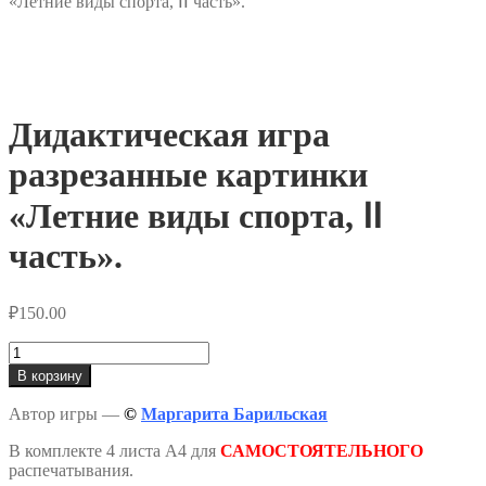
«Летние виды спорта, ⅠⅠ часть».
Дидактическая игра
разрезанные картинки
«Летние виды спорта, ⅠⅠ
часть».
₽
150.00
Количество
товара
В корзину
Дидактическая
игра
Автор игры —
©
Маргарита Барильская
разрезанные
картинки
В комплекте 4 листа А4 для
САМОСТОЯТЕЛЬНОГО
«Летние
распечатывания.