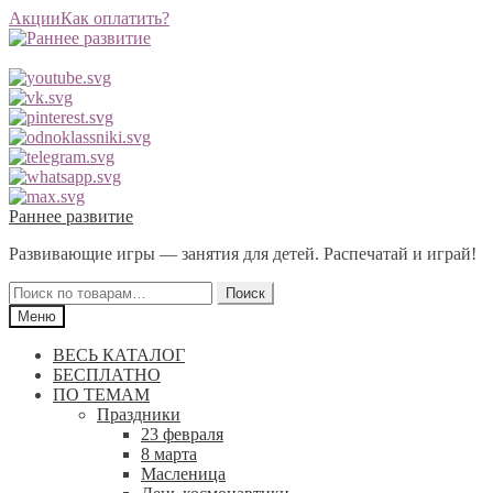
Акции
Как оплатить?
Перейти
Перейти
Раннее развитие
к
к
Развивающие игры — занятия для детей. Распечатай и играй!
навигации
содержимому
Искать:
Поиск
Меню
ВЕСЬ КАТАЛОГ
БЕСПЛАТНО
ПО ТЕМАМ
Праздники
23 февраля
8 марта
Масленица