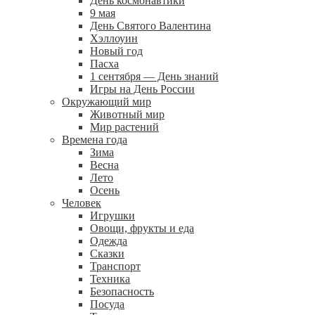
День космонавтики
9 мая
День Святого Валентина
Хэллоуин
Новый год
Пасха
1 сентября — День знаний
Игры на День России
Окружающий мир
Животный мир
Мир растений
Времена года
Зима
Весна
Лето
Осень
Человек
Игрушки
Овощи, фрукты и еда
Одежда
Сказки
Транспорт
Техника
Безопасность
Посуда