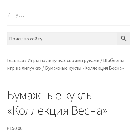
БЕСПЛАТНО
Ищу…
ПО ТЕМАМ
ПО НАВЫКАМ
ПО ВОЗРАСТУ
Главная
/
Игры на липучках своими руками
/
Шаблоны
игр на липучках
/
Бумажные куклы «Коллекция Весна»
МЕТОДИКИ
АРТ СТУДИЯ
Бумажные куклы
ИГРЫ НА ЛИПУЧКАХ
«Коллекция Весна»
КОНТАКТЫ
₽
150.00