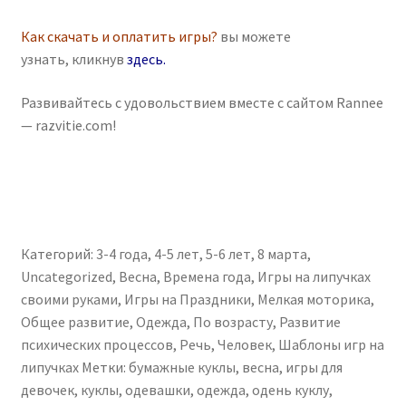
Как скачать и оплатить игры?
вы можете
узнать, кликнув
здесь
.
Развивайтесь с удовольствием вместе с сайтом Rannee
— razvitie.com!
Категорий:
3-4 года
,
4-5 лет
,
5-6 лет
,
8 марта
,
Uncategorized
,
Весна
,
Времена года
,
Игры на липучках
своими руками
,
Игры на Праздники
,
Мелкая моторика
,
Общее развитие
,
Одежда
,
По возрасту
,
Развитие
психических процессов
,
Речь
,
Человек
,
Шаблоны игр на
липучках
Метки:
бумажные куклы
,
весна
,
игры для
девочек
,
куклы
,
одевашки
,
одежда
,
одень куклу
,