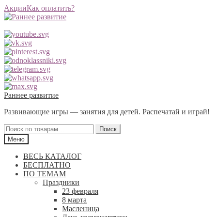
Акции
Как оплатить?
Перейти
Перейти
Раннее развитие
к
к
Развивающие игры — занятия для детей. Распечатай и играй!
навигации
содержимому
Искать:
Поиск
Меню
ВЕСЬ КАТАЛОГ
БЕСПЛАТНО
ПО ТЕМАМ
Праздники
23 февраля
8 марта
Масленица