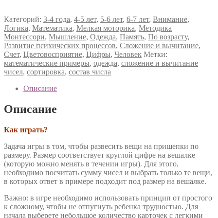
Категорий:
3-4 года
,
4-5 лет
,
5-6 лет
,
6-7 лет
,
Внимание
,
Логика
,
Математика
,
Мелкая моторика
,
Методика
Монтессори
,
Мышление
,
Одежда
,
Память
,
По возрасту
,
Развитие психических процессов
,
Сложение и вычитание
,
Счет
,
Цветовосприятие
,
Цифры
,
Человек
Метки:
математические примеры
,
одежда
,
сложение и вычитание
чисел
,
сортировка
,
состав числа
Описание
Описание
Как играть?
Задача игры в том, чтобы развесить вещи на прищепки по
размеру. Размер соответствует круглой цифре на вешалке
(которую можно менять в течении игры). Для этого,
необходимо посчитать сумму чисел и выбрать только те вещи,
в которых ответ в примере подходит под размер на вешалке.
Важно: в игре необходимо использовать принцип от простого
к сложному, чтобы не отпугнуть ребенка трудностью. Для
начала выберете небольшое количество карточек с легкими