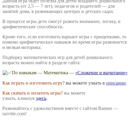
Данная игра будет полезна для детей младшего дошкольного
развесь»
возраста (от 2,5 — 7 лет), педагогов и родителей — для
занятий дома, в развивающих центрах и детских садах.
В процессе игры дети смогут развить внимание, логику, и
арифметические способности.
Кроме того, если изготовить вариант игры с прищепками, то
помимо арифметических навыков во время игры развивается
и мелкая моторика.
Подборку математических игр для детей дошкольного
возраста можно найти в разделе сайта:
По навыкам — Математика —
«Сложение и вычитание»
Как играть и изготовить игру?
вы можете узнать в
описании
.
Как скачать и оплатить игры?
вы можете
узнать, кликнув
здесь
.
Развивайтесь с удовольствием вместе с сайтом Rannee —
razvitie.com!