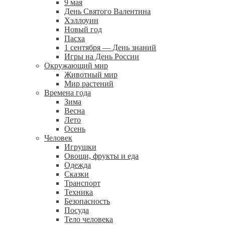
9 мая
День Святого Валентина
Хэллоуин
Новый год
Пасха
1 сентября — День знаний
Игры на День России
Окружающий мир
Животный мир
Мир растений
Времена года
Зима
Весна
Лето
Осень
Человек
Игрушки
Овощи, фрукты и еда
Одежда
Сказки
Транспорт
Техника
Безопасность
Посуда
Тело человека