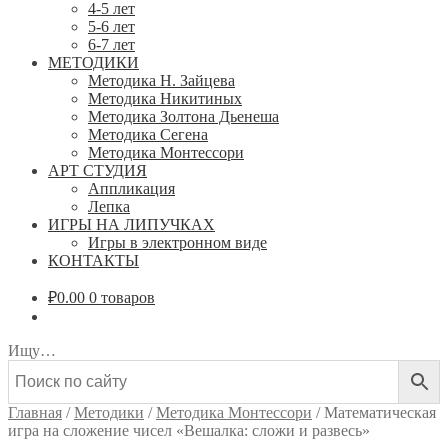
4-5 лет
5-6 лет
6-7 лет
МЕТОДИКИ
Методика Н. Зайцева
Методика Никитиных
Методика Золтона Дьенеша
Методика Сегена
Методика Монтессори
АРТ СТУДИЯ
Аппликация
Лепка
ИГРЫ НА ЛИПУЧКАХ
Игры в электронном виде
КОНТАКТЫ
₽
0.00
0 товаров
Ищу…
Главная
/
Методики
/
Методика Монтессори
/
Математическая
игра на сложение чисел «Вешалка: сложи и развесь»