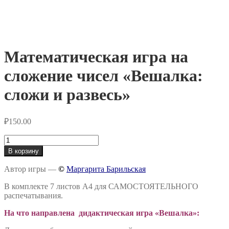
Математическая игра на
сложение чисел «Вешалка:
сложи и развесь»
₽
150.00
Количество
товара
В корзину
Математическая
игра
Автор игры —
©
Маргарита Барильская
на
сложение
В комплекте 7 листов А4 для САМОСТОЯТЕЛЬНОГО
чисел
распечатывания.
«Вешалка:
сложи
На что направлена дидактическая игра «Вешалка»:
и