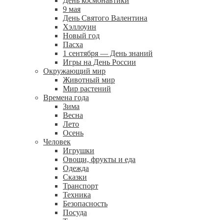
День космонавтики
9 мая
День Святого Валентина
Хэллоуин
Новый год
Пасха
1 сентября — День знаний
Игры на День России
Окружающий мир
Животный мир
Мир растений
Времена года
Зима
Весна
Лето
Осень
Человек
Игрушки
Овощи, фрукты и еда
Одежда
Сказки
Транспорт
Техника
Безопасность
Посуда