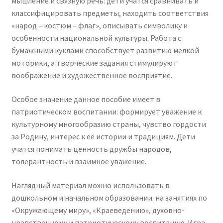
мышление и связную речь: дети учатся сравнивать и
классифицировать предметы, находить соответствия
«народ – костюм – флаг», описывать символику и
особенности национальной культуры. Работа с
бумажными куклами способствует развитию мелкой
моторики, а творческие задания стимулируют
воображение и художественное восприятие.
Особое значение данное пособие имеет в
патриотическом воспитании: формирует уважение к
культурному многообразию страны, чувство гордости
за Родину, интерес к её истории и традициям. Дети
учатся понимать ценность дружбы народов,
толерантность и взаимное уважение.
Наглядный материал можно использовать в
дошкольном и начальном образовании: на занятиях по
«Окружающему миру», «Краеведению», духовно-
нравственному и патриотическому воспитанию. Игра