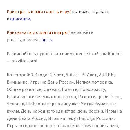
Как играть и изготовить игру?
вы можете узнать
в
описании
.
Как скачать и оплатить игры?
вы можете
узнать, кликнув
здесь
.
Развивайтесь с удовольствием вместе с сайтом Rannee
— razvitie.com!
Категорий:
3-4 года
,
4-5 лет
,
5-6 лет
,
6-7 лет
,
АКЦИИ
,
Внимание
,
Игры на День России
,
Мелкая моторика
,
Общее развитие
,
Одежда
,
Память
,
По возрасту
,
Развитие психических процессов
,
Развитие речи
,
Речь
,
Человек
,
Шаблоны игр на липучках
Метки:
бумажные
куклы
,
День народного единства
,
день россии
,
Игры на
День флага России
,
Игры на тему «Народы России».
,
Игры по нравственно-патриотическому воспитанию
,