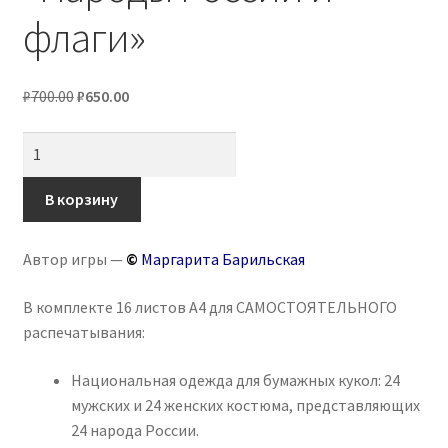
флаги»
Первоначальная
Текущая
₽
700.00
₽
650.00
цена
цена:
Количество
составляла
₽650.00.
товара
₽700.00.
Дидактическая
В корзину
игра
«Народы
Автор игры —
©
Маргарита Барильская
России
и
В комплекте 16 листов А4 для САМОСТОЯТЕЛЬНОГО
флаги»
распечатывания:
Национальная одежда для бумажных кукол: 24
мужских и 24 женских костюма, представляющих
24 народа России.