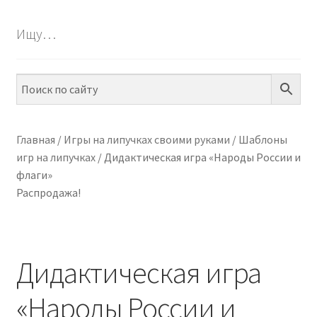
БЕСПЛАТНО
Ищу…
ПО ТЕМАМ
ПО НАВЫКАМ
ПО ВОЗРАСТУ
Главная
/
Игры на липучках своими руками
/
Шаблоны
игр на липучках
/
Дидактическая игра «Народы России и
МЕТОДИКИ
флаги»
Распродажа!
АРТ СТУДИЯ
ИГРЫ НА ЛИПУЧКАХ
Дидактическая игра
КОНТАКТЫ
«Народы России и