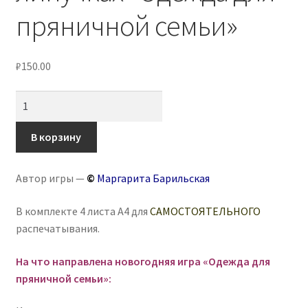
пряничной семьи»
₽
150.00
Количество
товара
Новогодняя
В корзину
игра
на
Автор игры —
©
Маргарита Барильская
липучках
«Одежда
В комплекте 4 листа А4 для
САМОСТОЯТЕЛЬНОГО
для
распечатывания.
пряничной
семьи»
На что направлена новогодняя игра «Одежда для
пряничной семьи»
: