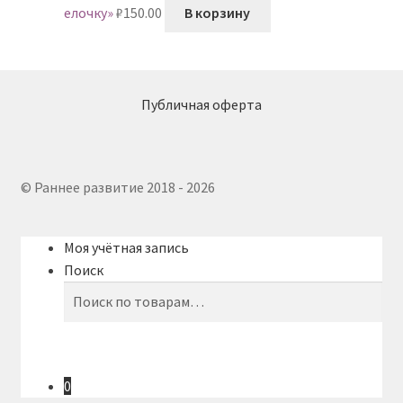
елочку»
₽
150.00
В корзину
Публичная оферта
© Раннее развитие 2018 - 2026
Моя учётная запись
Поиск
Искать:
Поиск
0