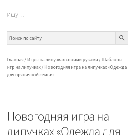
БЕСПЛАТНО
Ищу…
ПО ТЕМАМ
ПО НАВЫКАМ
ПО ВОЗРАСТУ
Главная
/
Игры на липучках своими руками
/
Шаблоны
игр на липучках
/
Новогодняя игра на липучках «Одежда
МЕТОДИКИ
для пряничной семьи»
АРТ СТУДИЯ
ИГРЫ НА ЛИПУЧКАХ
Новогодняя игра на
КОНТАКТЫ
липучках «Одежда для