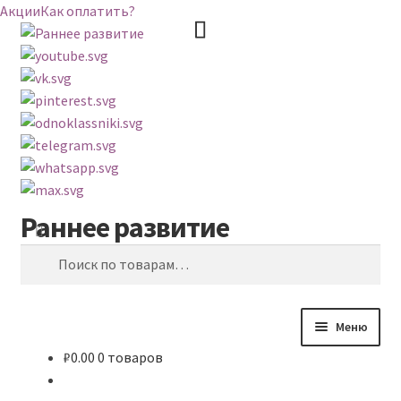
Акции
Как оплатить?
Раннее развитие
Перейти
Перейти
Поиск
к
к
Искать:
навигации
содержимому
Меню
₽
0.00
0 товаров
ВЕСЬ КАТАЛОГ