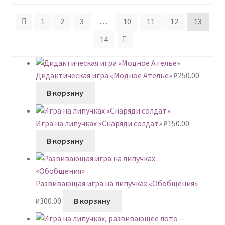
недавние
1
2
3
…
10
11
12
13
14
Дидактическая игра «Модное Ателье»
₽
250.00
В корзину
Игра на липучках «Снаряди солдат»
₽
150.00
В корзину
Развивающая игра на липучках «Обобщения»
₽
300.00
В корзину