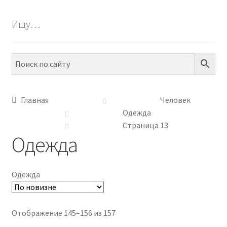
БЕСПЛАТНО
Ищу…
ПО ТЕМАМ
ПО НАВЫКАМ
ПО ВОЗРАСТУ
Главная
Человек
Одежда
МЕТОДИКИ
Страница 13
Одежда
АРТ СТУДИЯ
ИГРЫ НА ЛИПУЧКАХ
Одежда
КОНТАКТЫ
Сортировка:
Отображение 145–156 из 157
самые