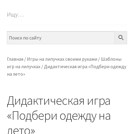
БЕСПЛАТНО
Ищу…
Разве
ПО ТЕМАМ
вложе
меню
Разве
ПО НАВЫКАМ
вложе
меню
Разве
ПО ВОЗРАСТУ
вложе
Главная
/
Игры на липучках своими руками
/
Шаблоны
меню
игр на липучках
/
Дидактическая игра «Подбери одежду
Разве
МЕТОДИКИ
на лето»
вложе
меню
Разве
АРТ СТУДИЯ
вложе
Дидактическая игра
меню
Разве
ИГРЫ НА ЛИПУЧКАХ
вложе
«Подбери одежду на
меню
КОНТАКТЫ
лето»