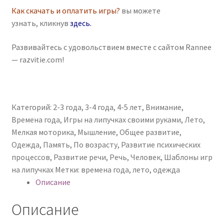
Как скачать и оплатить игры?
вы можете
узнать, кликнув
здесь
.
Развивайтесь с удовольствием вместе с сайтом Rannee
— razvitie.com!
Категорий:
2-3 года
,
3-4 года
,
4-5 лет
,
Внимание
,
Времена года
,
Игры на липучках своими руками
,
Лето
,
Мелкая моторика
,
Мышление
,
Общее развитие
,
Одежда
,
Память
,
По возрасту
,
Развитие психических
процессов
,
Развитие речи
,
Речь
,
Человек
,
Шаблоны игр
на липучках
Метки:
времена года
,
лето
,
одежда
Описание
Описание