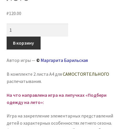
₽
120.00
Количество
товара
Дидактическая
В корзину
игра
«Подбери
Автор игры —
©
Маргарита Барильская
одежду
на
В комплекте 2 листа А4 для
САМОСТОЯТЕЛЬНОГО
лето»
распечатывания.
На что направлена игра на липучках «Подбери
одежду на лето»
:
Игра на закрепление элементарных представлений
детей о характерных особенностях летнего сезона.