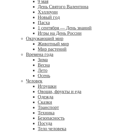
9 мая
День Святого Валентина
Хэллоуин
Новый год
Пасха
1 сентября — День знаний
Игры на День России
Окружающий мир
Животный мир
Мир растений
Времена года
Зима
Весна
Лето
Осень
Человек
Игрушки
Овощи, фрукты и еда
Одежда
Сказки
Транспорт
Техника
Безопасность
Посуда
Тело человека