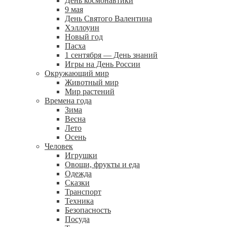
День космонавтики
9 мая
День Святого Валентина
Хэллоуин
Новый год
Пасха
1 сентября — День знаний
Игры на День России
Окружающий мир
Животный мир
Мир растений
Времена года
Зима
Весна
Лето
Осень
Человек
Игрушки
Овощи, фрукты и еда
Одежда
Сказки
Транспорт
Техника
Безопасность
Посуда