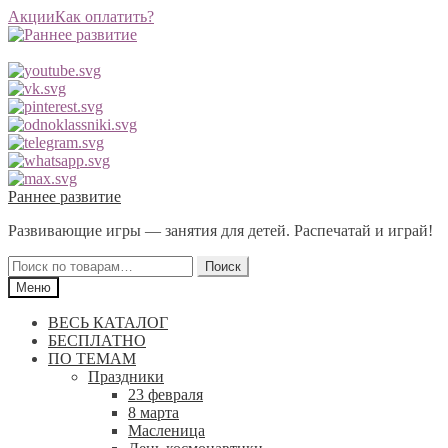
Акции
Как оплатить?
Перейти
Перейти
Раннее развитие
к
к
Развивающие игры — занятия для детей. Распечатай и играй!
навигации
содержимому
Искать:
Поиск
Меню
ВЕСЬ КАТАЛОГ
БЕСПЛАТНО
ПО ТЕМАМ
Праздники
23 февраля
8 марта
Масленица