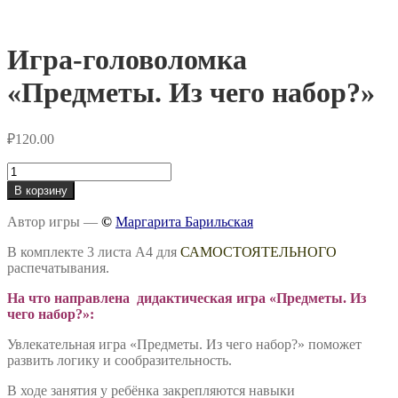
Игра-головоломка
«Предметы. Из чего набор?»
₽
120.00
Количество
товара
В корзину
Игра-
головоломка
Автор игры —
©
Маргарита Барильская
«Предметы.
Из
В комплекте 3 листа А4 для
САМОСТОЯТЕЛЬНОГО
чего
распечатывания.
набор?»
На что направлена дидактическая игра «Предметы. Из
чего набор?»:
Увлекательная игра «Предметы. Из чего набор?» поможет
развить логику и сообразительность.
В ходе занятия у ребёнка закрепляются навыки