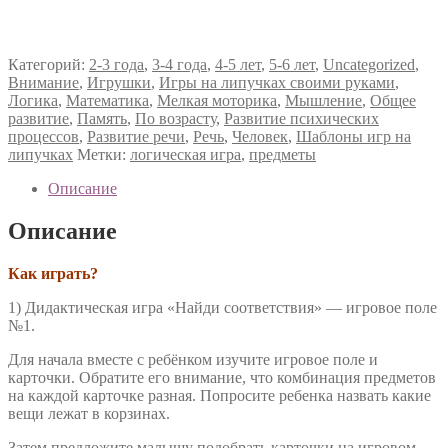
Категорий:
2-3 года
,
3-4 года
,
4-5 лет
,
5-6 лет
,
Uncategorized
,
Внимание
,
Игрушки
,
Игры на липучках своими руками
,
Логика
,
Математика
,
Мелкая моторика
,
Мышление
,
Общее
развитие
,
Память
,
По возрасту
,
Развитие психических
процессов
,
Развитие речи
,
Речь
,
Человек
,
Шаблоны игр на
липучках
Метки:
логическая игра
,
предметы
Описание
Описание
Как играть?
1) Дидактическая игра «Найди соответствия» — игровое поле
№1.
Для начала вместе с ребёнком изучите игровое поле и
карточки. Обратите его внимание, что комбинация предметов
на каждой карточке разная. Попросите ребенка назвать какие
вещи лежат в корзинах.
Затем предложите малышу подобрать карточки на игровом