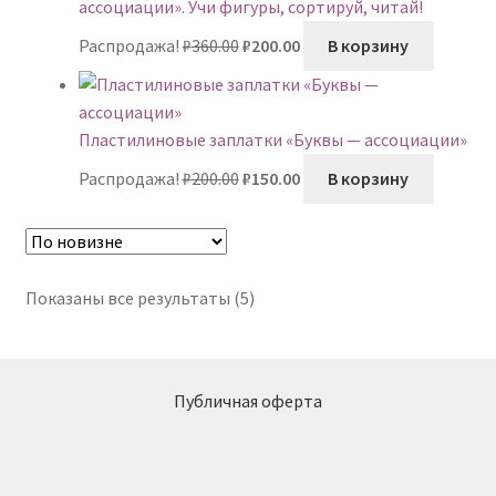
ассоциации». Учи фигуры, сортируй, читай!
Первоначальная
Текущая
Распродажа!
₽
360.00
₽
200.00
В корзину
цена
цена:
составляла
₽200.00.
₽360.00.
Пластилиновые заплатки «Буквы — ассоциации»
Первоначальная
Текущая
Распродажа!
₽
200.00
₽
150.00
В корзину
цена
цена:
составляла
₽150.00.
₽200.00.
Сортировка:
Показаны все результаты (5)
самые
недавние
Публичная оферта