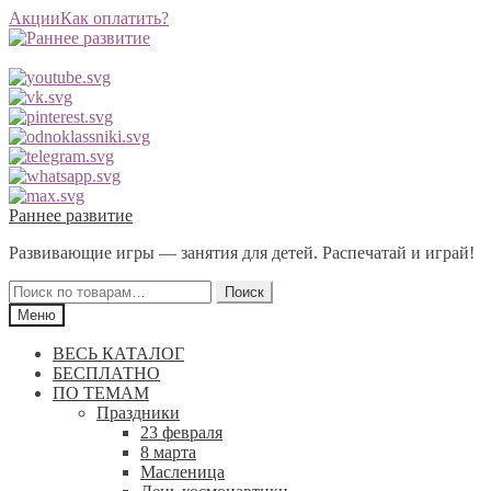
Акции
Как оплатить?
Перейти
Перейти
Раннее развитие
к
к
Развивающие игры — занятия для детей. Распечатай и играй!
навигации
содержимому
Искать:
Поиск
Меню
ВЕСЬ КАТАЛОГ
БЕСПЛАТНО
ПО ТЕМАМ
Праздники
23 февраля
8 марта
Масленица