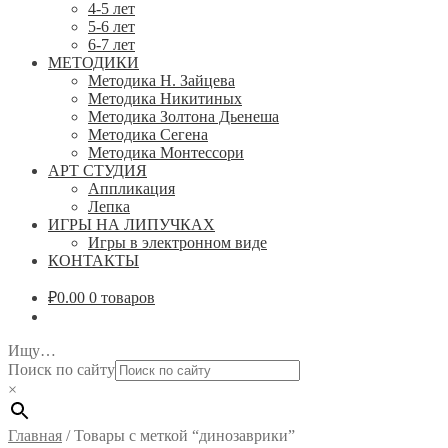
4-5 лет
5-6 лет
6-7 лет
МЕТОДИКИ
Методика Н. Зайцева
Методика Никитиных
Методика Золтона Дьенеша
Методика Сегена
Методика Монтессори
АРТ СТУДИЯ
Аппликация
Лепка
ИГРЫ НА ЛИПУЧКАХ
Игры в электронном виде
КОНТАКТЫ
₽
0.00
0 товаров
Ищу…
Поиск по сайту
×
Главная
/
Товары с меткой “динозаврики”