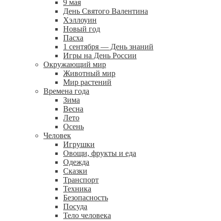
9 мая
День Святого Валентина
Хэллоуин
Новый год
Пасха
1 сентября — День знаний
Игры на День России
Окружающий мир
Животный мир
Мир растений
Времена года
Зима
Весна
Лето
Осень
Человек
Игрушки
Овощи, фрукты и еда
Одежда
Сказки
Транспорт
Техника
Безопасность
Посуда
Тело человека