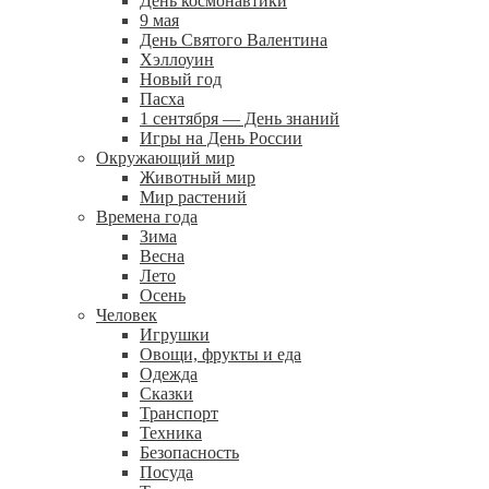
День космонавтики
9 мая
День Святого Валентина
Хэллоуин
Новый год
Пасха
1 сентября — День знаний
Игры на День России
Окружающий мир
Животный мир
Мир растений
Времена года
Зима
Весна
Лето
Осень
Человек
Игрушки
Овощи, фрукты и еда
Одежда
Сказки
Транспорт
Техника
Безопасность
Посуда