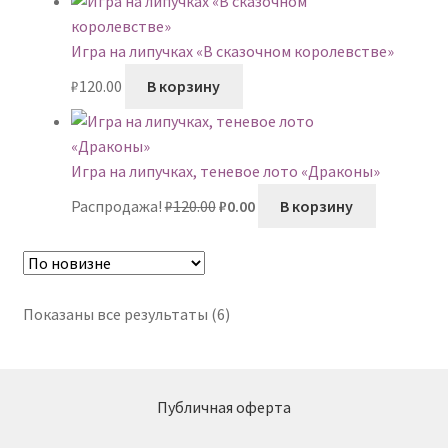
Игра на липучках «В сказочном королевстве»
₽
120.00
В корзину
Игра на липучках, теневое лото «Драконы»
Первоначальная
Текущая
Распродажа!
₽
120.00
₽
0.00
В корзину
цена
цена:
составляла
₽0.00.
₽120.00.
Сортировка:
Показаны все результаты (6)
самые
недавние
Публичная оферта