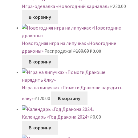
Игра-одевалка «Новогодний карнавал»
₽
220.00
В корзину
Новогодняя игра на липучках «Новогодние
Первоначальная
Текущая
драконы»
Распродажа!
₽
100.00
₽
0.00
цена
цена:
В корзину
составляла
₽0.00.
₽100.00.
Игра на липучках «Помоги Дракоше нарядить
ёлку»
₽
120.00
В корзину
Календарь «Год Дракона 2024»
₽
0.00
В корзину