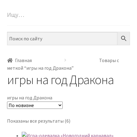
БЕСПЛАТНО
Ищу…
Развер
ПО ТЕМАМ
вложен
меню
Развер
ПО НАВЫКАМ
вложен
меню
Развер
ПО ВОЗРАСТУ
вложен
Главная
Товары с
меню
меткой “игры на год Дракона”
Развер
МЕТОДИКИ
игры на год Дракона
вложен
меню
Развер
АРТ СТУДИЯ
вложен
игры на год Дракона
меню
Развер
ИГРЫ НА ЛИПУЧКАХ
вложен
меню
КОНТАКТЫ
Сортировка:
Показаны все результаты (6)
самые
недавние