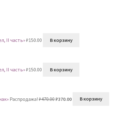
, II часть»
₽
150.00
В корзину
, II часть»
₽
150.00
В корзину
Первоначальная
Текущая
нак»
Распродажа!
₽
470.00
₽
370.00
В корзину
цена
цена:
составляла
₽370.00.
₽470.00.