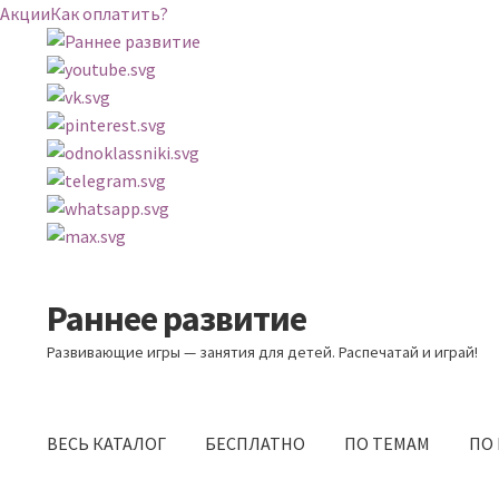
Акции
Как оплатить?
Раннее развитие
Перейти
Перейти
к
к
Развивающие игры — занятия для детей. Распечатай и играй!
навигации
содержимому
ВЕСЬ КАТАЛОГ
БЕСПЛАТНО
ПО ТЕМАМ
ПО