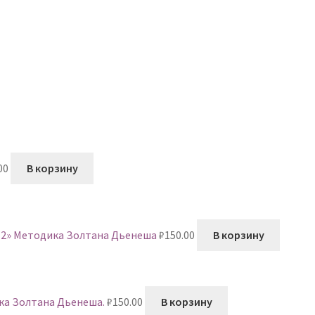
00
В корзину
№ 2» Методика Золтана Дьенеша
₽
150.00
В корзину
ка Золтана Дьенеша.
₽
150.00
В корзину