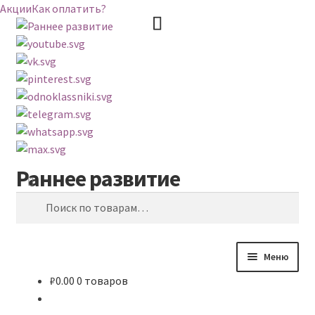
Акции
Как оплатить?
Раннее развитие
Перейти
Перейти
Поиск
к
к
Искать:
навигации
содержимому
Меню
₽
0.00
0 товаров
ВЕСЬ КАТАЛОГ