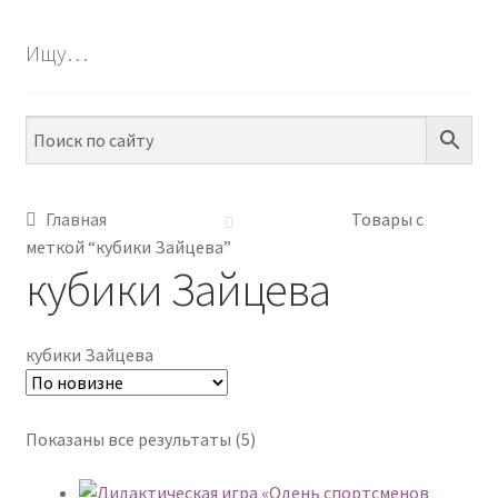
БЕСПЛАТНО
Ищу…
ПО ТЕМАМ
ПО НАВЫКАМ
ПО ВОЗРАСТУ
Главная
Товары с
меткой “кубики Зайцева”
МЕТОДИКИ
кубики Зайцева
АРТ СТУДИЯ
кубики Зайцева
ИГРЫ НА ЛИПУЧКАХ
КОНТАКТЫ
Сортировка:
Показаны все результаты (5)
самые
недавние