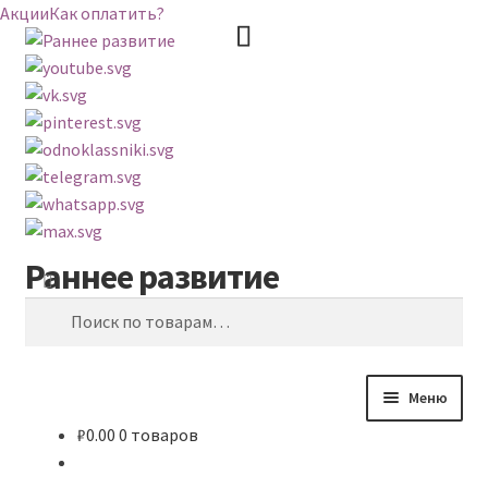
Акции
Как оплатить?
Раннее развитие
Перейти
Перейти
Поиск
к
к
Искать:
навигации
содержимому
Меню
₽
0.00
0 товаров
ВЕСЬ КАТАЛОГ