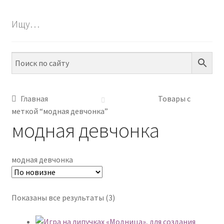
БЕСПЛАТНО
Ищу…
ПО ТЕМАМ
ПО НАВЫКАМ
ПО ВОЗРАСТУ
Главная
Товары с
меткой “модная девчонка”
МЕТОДИКИ
модная девчонка
АРТ СТУДИЯ
модная девчонка
ИГРЫ НА ЛИПУЧКАХ
КОНТАКТЫ
Сортировка:
Показаны все результаты (3)
самые
недавние