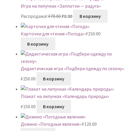
Игра на липучках «Заплатки — радуга»
Первоначальная
Текущая
Распродажа!
₽
70.00
₽
0.00
В корзину
цена
цена:
составляла
₽0.00.
Карточки для чтения «Погода»
₽
150.00
₽70.00.
В корзину
Дидактическая игра «Подбери одежду по сезону»
₽
250.00
В корзину
Плакат на липучках «Календарь природы»
₽
150.00
В корзину
Домино «Погодные явления»
₽
120.00