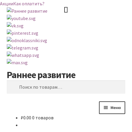
Акции
Как оплатить?
Раннее развитие
Перейти
Перейти
Поиск
к
к
Искать:
навигации
содержимому
Меню
₽
0.00
0 товаров
ВЕСЬ КАТАЛОГ