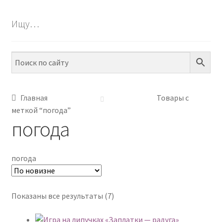
БЕСПЛАТНО
Ищу…
ПО ТЕМАМ
ПО НАВЫКАМ
ПО ВОЗРАСТУ
Главная
Товары с
меткой “погода”
МЕТОДИКИ
погода
АРТ СТУДИЯ
погода
ИГРЫ НА ЛИПУЧКАХ
КОНТАКТЫ
Сортировка:
Показаны все результаты (7)
самые
недавние