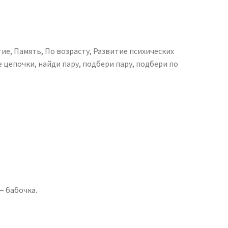
тие
,
Память
,
По возрасту
,
Развитие психических
е цепочки
,
найди пару
,
подбери пару
,
подбери по
— бабочка.