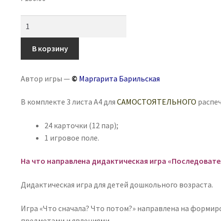
Количество
товара
Игра
В корзину
на
липучках
Автор игры —
©
Маргарита Барильская
«Простые
последовательности»
В комплекте 3 листа А4 для
САМОСТОЯТЕЛЬНОГО
распеч
24 карточки (12 пар);
1 игровое поле.
На что направлена дидактическая игра
«Последовате
Дидактическая игра для детей дошкольного возраста.
Игра «Что сначала? Что потом?» направлена на формир
предметами и явлениями.