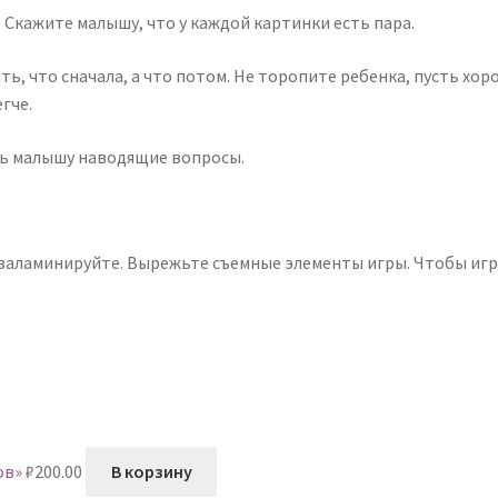
Скажите малышу, что у каждой картинки есть пара.
ь, что сначала, а что потом. Не торопите ребенка, пусть хор
гче.
ть малышу наводящие вопросы.
 заламинируйте. Вырежьте съемные элементы игры. Чтобы иг
ов»
₽
200.00
В корзину