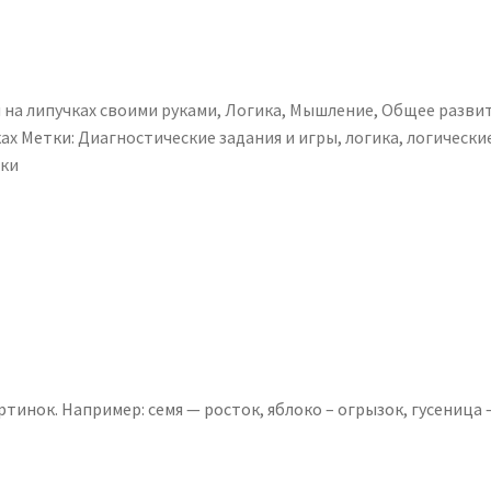
 на липучках своими руками
,
Логика
,
Мышление
,
Общее разви
ах
Метки:
Диагностические задания и игры
,
логика
,
логически
ки
тинок. Например: семя — росток, яблоко – огрызок, гусеница 