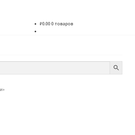
₽
0.00
0 товаров
и»