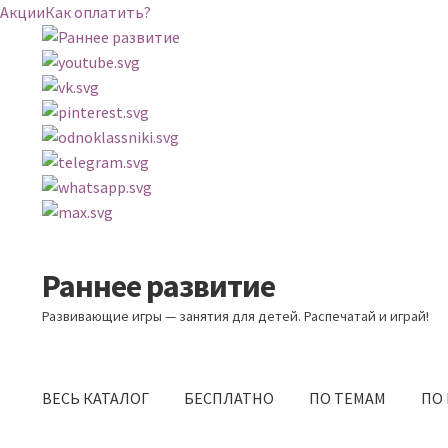
Акции
Как оплатить?
Раннее развитие
Перейти
Перейти
к
к
Развивающие игры — занятия для детей. Распечатай и играй!
навигации
содержимому
ВЕСЬ КАТАЛОГ
БЕСПЛАТНО
ПО ТЕМАМ
ПО