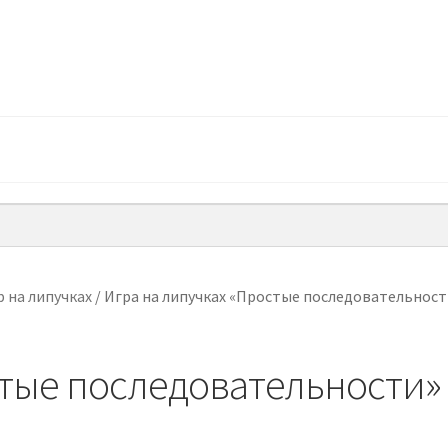
 на липучках
/
Игра на липучках «Простые последовательност
стые последовательности»