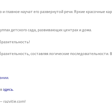
и главное научат его развернутой речи. Яркие красочные ка
уппах детского сада, развивающих центрах и дома.
бразительность!
азительность, составляя логические последовательности. В
ании
.
ув
здесь
.
 razvitie.com!