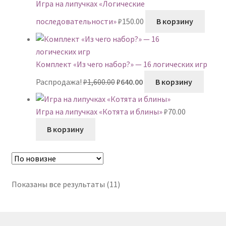
Игра на липучках «Логические
последовательности»
₽
150.00
В корзину
Комплект «Из чего набор?» — 16 логических игр
Первоначальная
Текущая
Распродажа!
₽
1,600.00
₽
640.00
В корзину
цена
цена:
составляла
₽640.00.
Игра на липучках «Котята и блины»
₽
70.00
₽1,600.00.
В корзину
Сортировка:
Показаны все результаты (11)
самые
недавние