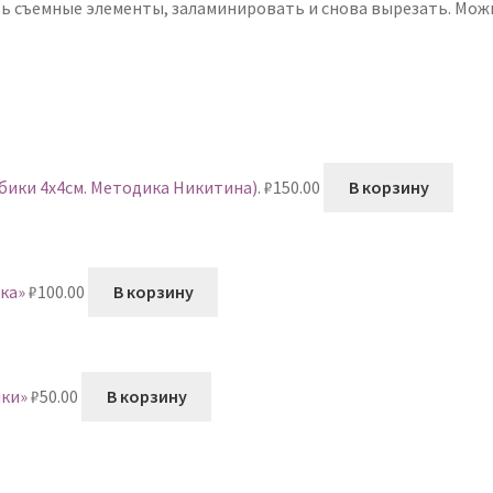
ь съемные элементы, заламинировать и снова вырезать. Мож
убики 4х4см. Методика Никитина).
₽
150.00
В корзину
ка»
₽
100.00
В корзину
ки»
₽
50.00
В корзину