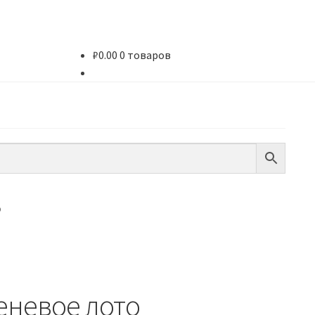
₽
0.00
0 товаров
о
еневое лото