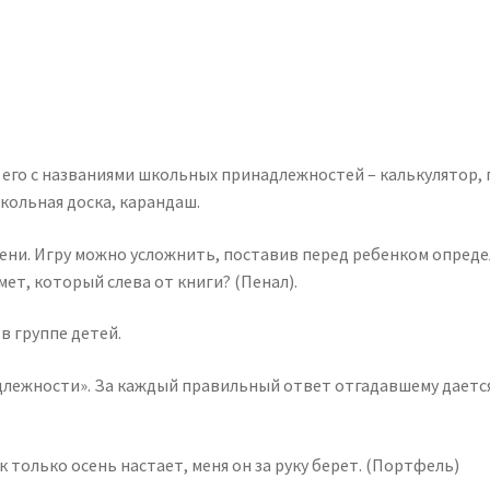
го с названиями школьных принадлежностей – калькулятор, по
школьная доска, карандаш.
ни. Игру можно усложнить, поставив перед ребенком определ
ет, который слева от книги? (Пенал).
в группе детей.
длежности». За каждый правильный ответ отгадавшему дается
 только осень настает, меня он за руку берет. (Портфель)