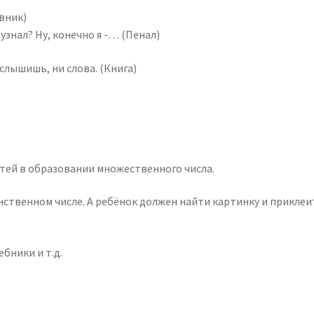
евник)
узнал? Ну, конечно я -… (Пенал)
слышишь, ни слова. (Книга)
етей в образовании множественного числа.
ственном числе. А ребёнок должен найти картинку и приклеи
ебники и т.д.