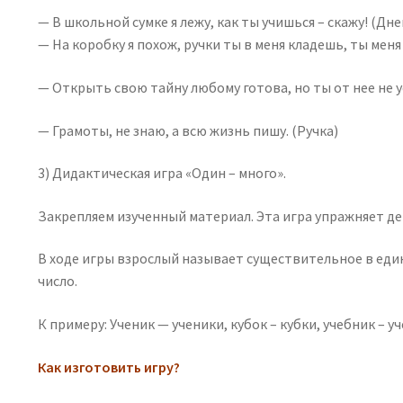
— В школьной сумке я лежу, как ты учишься – скажу! (Дн
— На коробку я похож, ручки ты в меня кладешь, ты меня 
— Открыть свою тайну любому готова, но ты от нее не у
— Грамоты, не знаю, а всю жизнь пишу. (Ручка)
3) Дидактическая игра «Один – много».
Закрепляем изученный материал. Эта игра упражняет д
В ходе игры взрослый называет существительное в един
число.
К примеру: Ученик — ученики, кубок – кубки, учебник – уч
Как изготовить игру?