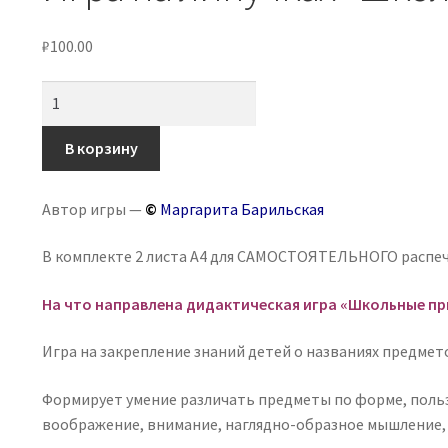
₽
100.00
Количество
товара
Игра
В корзину
на
липучках
Автор игры —
©
Маргарита Барильская
«Школьные
принадлежности»,
В комплекте 2 листа А4 для САМОСТОЯТЕЛЬНОГО распе
теневое
лото
На что направлена дидактическая игра «Школьные п
Игра на закрепление знаний детей о названиях предмет
Формирует умение различать предметы по форме, польз
воображение, внимание, наглядно-образное мышление,