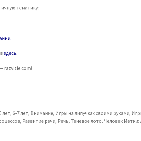
гичную тематику:
ании
.
ув
здесь
.
 razvitie.com!
6 лет
,
6-7 лет
,
Внимание
,
Игры на липучках своими руками
,
Игр
процессов
,
Развитие речи
,
Речь
,
Теневое лото
,
Человек
Метки: