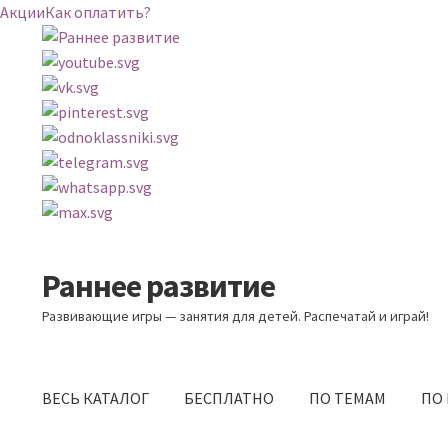
Акции
Как оплатить?
Раннее развитие
Перейти
Перейти
к
к
Развивающие игры — занятия для детей. Распечатай и играй!
навигации
содержимому
ВЕСЬ КАТАЛОГ
БЕСПЛАТНО
ПО ТЕМАМ
ПО