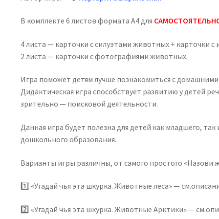
чья
это
В комплекте 6 листов формата А4 для
САМОСТОЯТЕЛЬН
шкурка.
Домашние
4 листа — карточки с силуэтами животных + карточки с
животные»
2 листа — карточки с фотографиями животных.
Игра поможет детям лучше познакомиться с домашними 
Дидактическая игра способствует развитию у детей реч
зрительно — поисковой деятельности.
Данная игра будет полезна для детей как младшего, так
дошкольного образования.
Варианты игры различны, от самого простого «Назови ж
1️⃣ «Угадай чья эта шкурка. Животные леса» — см.описан
2️⃣ «Угадай чья эта шкурка. Животные Арктики» — см.оп