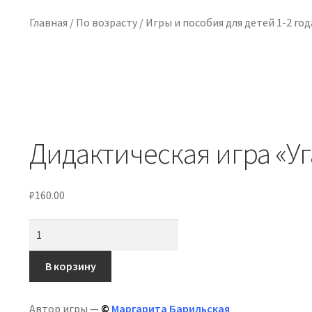
Главная
/
По возрасту
/
Игры и пособия для детей 1-2 год
Дидактическая игра «У
₽
160.00
Количество
товара
Дидактическая
В корзину
игра
«Угадай
Автор игры —
©
Маргарита Барильская