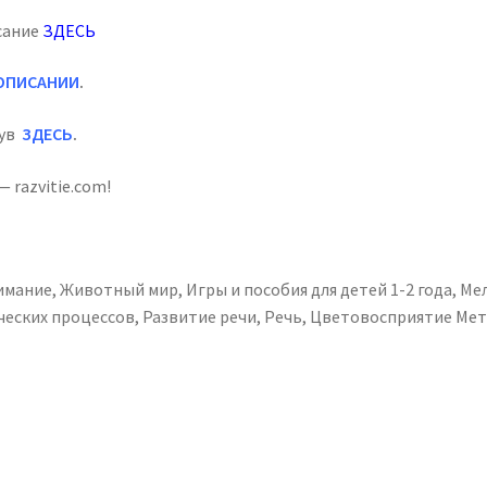
исание
ЗДЕСЬ
ОПИСАНИИ
.
нув
ЗДЕСЬ
.
 razvitie.com!
имание
,
Животный мир
,
Игры и пособия для детей 1-2 года
,
Мел
ческих процессов
,
Развитие речи
,
Речь
,
Цветовосприятие
Мет