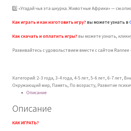
3️⃣ «Угадай чья эта шкурка. Животные Африки» — см.оп
Как играть и как изготовить игру?
вы можете узнать в
Как скачать и оплатить игры?
вы можете узнать, клик
Развивайтесь с удовольствием вместе с сайтом Rannee —
Категорий:
2-3 года
,
3-4 года
,
4-5 лет
,
5-6 лет
,
6-7 лет
,
Вн
Окружающий мир
,
Память
,
По возрасту
,
Развитие психи
Описание
Описание
КАК ИГРАТЬ?