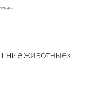
вотные»
машние животные»