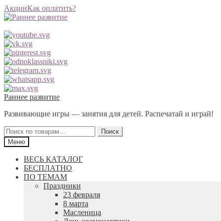
Акции
Как оплатить?
Перейти
Перейти
Раннее развитие
к
к
Развивающие игры — занятия для детей. Распечатай и играй!
навигации
содержимому
Искать:
Поиск
Меню
ВЕСЬ КАТАЛОГ
БЕСПЛАТНО
ПО ТЕМАМ
Праздники
23 февраля
8 марта
Масленица