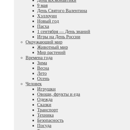
День космонавтики
9 мая
День Святого Валентина
Хэллоуин
Новый год
Пасха
1 сентября — День знаний
Игры на День России
Окружающий мир
Животный мир
Мир растений
Времена года
Зима
Весна
Лето
Осень
Человек
Игрушки
Овощи, фрукты и еда
Одежда
Сказки
Транспорт
Техника
Безопасность
Посуда