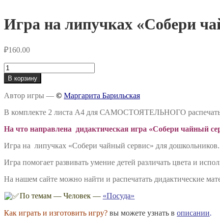
Игра на липучках «Собери ча
₽
160.00
Количество
товара
В корзину
Игра
на
Автор игры —
©
Маргарита Барильская
липучках
«Собери
В комплекте 2 листа А4 для САМОСТОЯТЕЛЬНОГО распечат
чайный
сервис»
На что направлена дидактическая игра «Собери чайный се
Игра на липучках «Собери чайный сервис» для дошкольников. Н
Игра помогает развивать умение детей различать цвета и испо
На нашем сайте можно найти и распечатать дидактические мат
По темам — Человек —
«
Посуда
»
Как играть и изготовить игру?
вы можете узнать в
описании
.