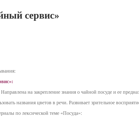
йный сервис»
ывания:
рвис»:
аправлена на закрепление знания о чайной посуде и ее предназ
льзовать названия цветов в речи. Развивает зрительное восприя
ериалы по лексической теме «Посуда»: