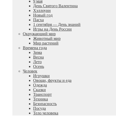
9 мая
День Святого Валентина
Хэллоуин
Новый год
Пасха
1 сентября — День знаний
Игры на День России
Окружающий мир
Животный мир
Мир растений
Времена года
Зима
Весна
Лето
Осень
Человек
Игрушки
Овощи, фрукты и еда
Одежда
Сказки
Транспорт
Техника
Безопасность
Посуда
Тело человека