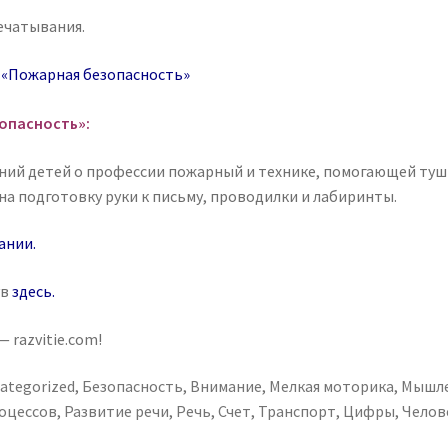
ечатывания.
и
«Пожарная безопасность»
опасность»:
ний детей о профессии пожарный и технике, помогающей туши
 на подготовку руки к письму, проводилки и лабиринты.
ании
.
ув
здесь
.
 razvitie.com!
ategorized
,
Безопасность
,
Внимание
,
Мелкая моторика
,
Мышл
роцессов
,
Развитие речи
,
Речь
,
Счет
,
Транспорт
,
Цифры
,
Челов