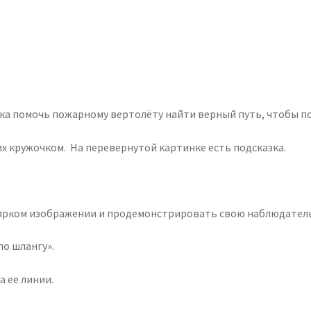
ка помочь пожарному вертолёту найти верный путь, чтобы п
их кружочком. На перевернутой картинке есть подсказка.
 ярком изображении и продемонстрировать свою наблюдател
по шлангу».
а ее линии.