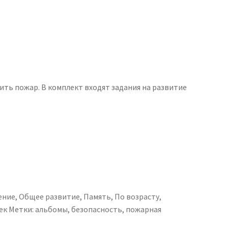
ть пожар. В комплект входят задания на развитие
ение
,
Общее развитие
,
Память
,
По возрасту
,
ек
Метки:
альбомы
,
безопасность
,
пожарная