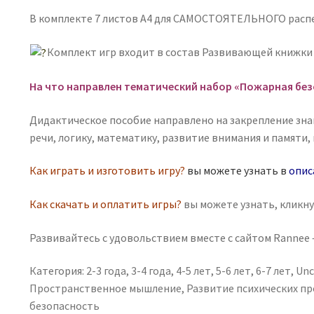
Серия
В комплекте 7 листов А4 для САМОСТОЯТЕЛЬНОГО расп
игр
пиши-
Комплект игр входит в состав Развивающей книжк
стирай
На что направлен тематический набор «Пожарная без
Дидактическое пособие направлено на закрепление зна
речи, логику, математику, развитие внимания и памяти,
Как играть и изготовить игру?
вы можете узнать в
опис
Как скачать и оплатить игры?
вы можете узнать, кликн
Развивайтесь с удовольствием вместе с сайтом Rannee —
Категория:
2-3 года
,
3-4 года
,
4-5 лет
,
5-6 лет
,
6-7 лет
,
Unc
Пространственное мышление
,
Развитие психических п
безопасность