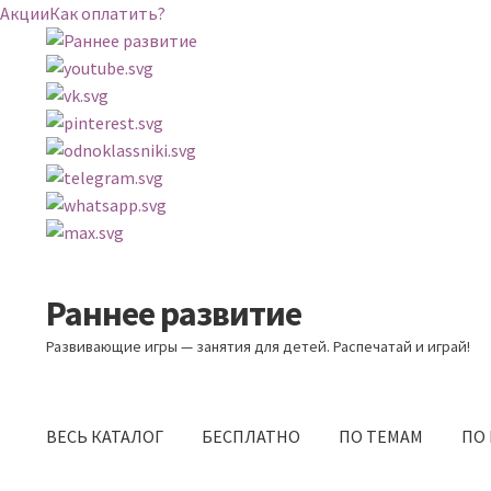
Акции
Как оплатить?
Раннее развитие
Перейти
Перейти
к
к
Развивающие игры — занятия для детей. Распечатай и играй!
навигации
содержимому
ВЕСЬ КАТАЛОГ
БЕСПЛАТНО
ПО ТЕМАМ
ПО