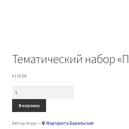
Тематический набор «П
₽
170.00
Количество
товара
Тематический
В корзину
набор
«Пожарная
Автор игры —
©
Маргарита Барильская
безопасность».