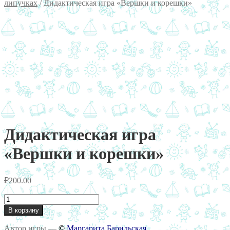
липучках
/
Дидактическая игра «Вершки и корешки»
Дидактическая игра
«Вершки и корешки»
₽
200.00
Количество
товара
В корзину
Дидактическая
игра
Автор игры —
©
Маргарита Барильская