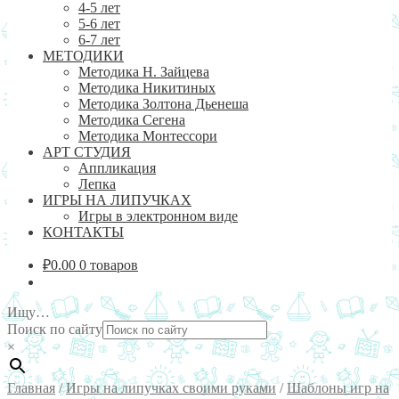
4-5 лет
5-6 лет
6-7 лет
МЕТОДИКИ
Методика Н. Зайцева
Методика Никитиных
Методика Золтона Дьенеша
Методика Сегена
Методика Монтессори
АРТ СТУДИЯ
Аппликация
Лепка
ИГРЫ НА ЛИПУЧКАХ
Игры в электронном виде
КОНТАКТЫ
₽
0.00
0 товаров
Ищу…
Поиск по сайту
×
Главная
/
Игры на липучках своими руками
/
Шаблоны игр на