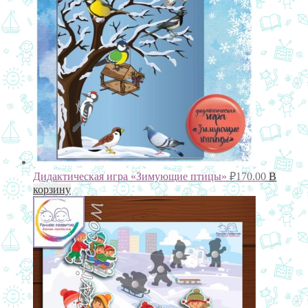
Дидактическая игра «Зимующие птицы»
₽
170.00
В
корзину