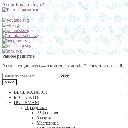
Акции
Как оплатить?
Перейти
Перейти
Раннее развитие
к
к
Развивающие игры — занятия для детей. Распечатай и играй!
навигации
содержимому
Искать:
Поиск
Меню
ВЕСЬ КАТАЛОГ
БЕСПЛАТНО
ПО ТЕМАМ
Праздники
23 февраля
8 марта
Масленица