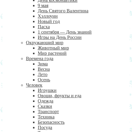
День космонавтики
9 мая
День Святого Валентина
Хэллоуин
Новый год
Пасха
1 сентября — День знаний
Игры на День России
Окружающий мир
Животный мир
Мир растений
Времена года
Зима
Весна
Лето
Осень
Человек
Игрушки
Овощи, фрукты и еда
Одежда
Сказки
Транспорт
Техника
Безопасность
Посуда