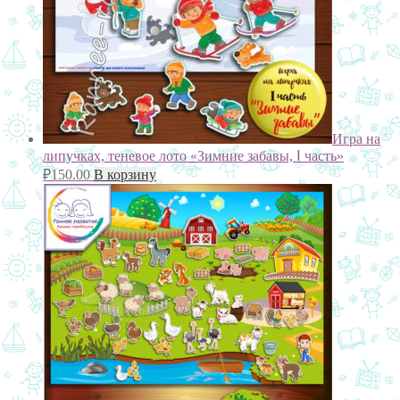
Игра на
липучках, теневое лото «Зимние забавы, Ⅰ часть»
₽
150.00
В корзину