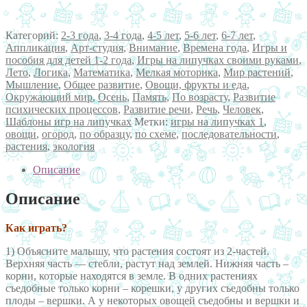
Категорий:
2-3 года
,
3-4 года
,
4-5 лет
,
5-6 лет
,
6-7 лет
,
Аппликация
,
Арт-студия
,
Внимание
,
Времена года
,
Игры и
пособия для детей 1-2 года
,
Игры на липучках своими руками
,
Лето
,
Логика
,
Математика
,
Мелкая моторика
,
Мир растений
,
Мышление
,
Общее развитие
,
Овощи, фрукты и еда
,
Окружающий мир
,
Осень
,
Память
,
По возрасту
,
Развитие
психических процессов
,
Развитие речи
,
Речь
,
Человек
,
Шаблоны игр на липучках
Метки:
игры на липучках 1
,
овощи
,
огород
,
по образцу
,
по схеме
,
последовательности
,
растения
,
экология
Описание
Описание
Как играть?
1) Объясните малышу, что растения состоят из 2-частей.
Верхняя часть — стебли, растут над землей. Нижняя часть –
корни, которые находятся в земле. В одних растениях
съедобные только корни – корешки, у других съедобны только
плоды – вершки. А у некоторых овощей съедобны и вершки и