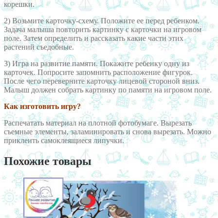
корешки.
2) Возьмите карточку-схему. Положите ее перед ребенком.
Задача малыша повторить картинку с карточки на игровом
поле. Затем определить и рассказать какие части этих
растений съедобные.
3) Игра на развитие памяти. Покажите ребенку одну из
карточек. Попросите запомнить расположение фигурок.
После чего переверните карточку лицевой стороной вниз.
Малыш должен собрать картинку по памяти на игровом поле.
Как изготовить игру?
Распечатать материал на плотной фотобумаге. Вырезать
съемные элементы, заламинировать и снова вырезать. Можно
приклеить самоклеящиеся липучки.
Похожие товары