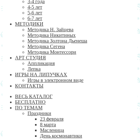
3-4 года
4-5 лет
5-6 лет
6-7 лет
МЕТОДИКИ
Методика Н. Зайцева
Методика Никитиных
Методика Золтона Дьенеша
Методика Сегена
Методика Монтессори
АРТ СТУДИЯ
Аппликация
Лепка
ИГРЫ НА ЛИПУЧКАХ
Игры в электронном виде
КОНТАКТЫ
ВЕСЬ КАТАЛОГ
БЕСПЛАТНО
ПО ТЕМАМ
Праздники
23 февраля
8 марта
Масленица
День космонавтики