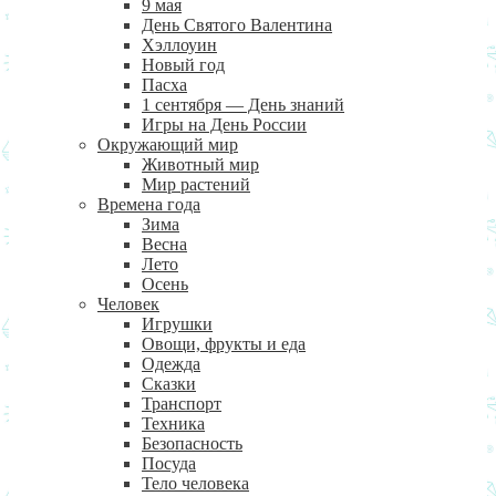
9 мая
День Святого Валентина
Хэллоуин
Новый год
Пасха
1 сентября — День знаний
Игры на День России
Окружающий мир
Животный мир
Мир растений
Времена года
Зима
Весна
Лето
Осень
Человек
Игрушки
Овощи, фрукты и еда
Одежда
Сказки
Транспорт
Техника
Безопасность
Посуда
Тело человека