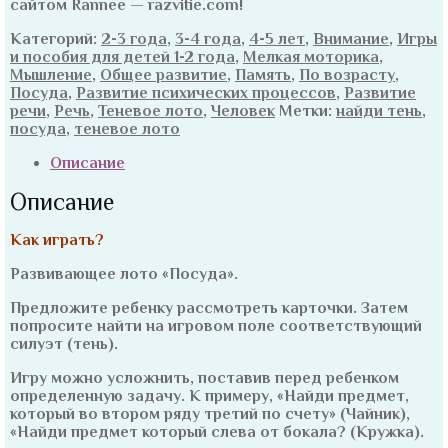
сайтом Rannee — razvitie.com!
Категорий:
2-3 года
,
3-4 года
,
4-5 лет
,
Внимание
,
Игры
и пособия для детей 1-2 года
,
Мелкая моторика
,
Мышление
,
Общее развитие
,
Память
,
По возрасту
,
Посуда
,
Развитие психических процессов
,
Развитие
речи
,
Речь
,
Теневое лото
,
Человек
Метки:
найди тень
,
посуда
,
теневое лото
Описание
Описание
Как играть?
Развивающее лото «Посуда».
Предложите ребенку рассмотреть карточки. Затем
попросите найти на игровом поле соответствующий
силуэт (тень).
Игру можно усложнить, поставив перед ребенком
определенную задачу. К примеру, «Найди предмет,
который во втором ряду третий по счету» (Чайник),
«Найди предмет который слева от бокала? (Кружка).