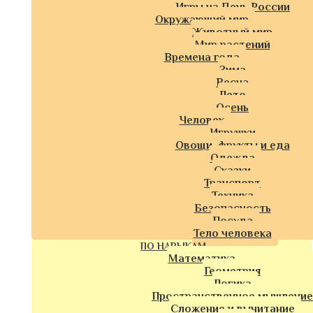
Игры на День России
Окружающий мир
Животный мир
Мир растений
Времена года
Зима
Весна
Лето
Осень
Человек
Игрушки
Овощи, фрукты и еда
Одежда
Сказки
Транспорт
Техника
Безопасность
Посуда
Тело человека
ПО НАВЫКАМ
Математика
Геометрия
Логика
Пространственное мышление
Сложение и вычитание