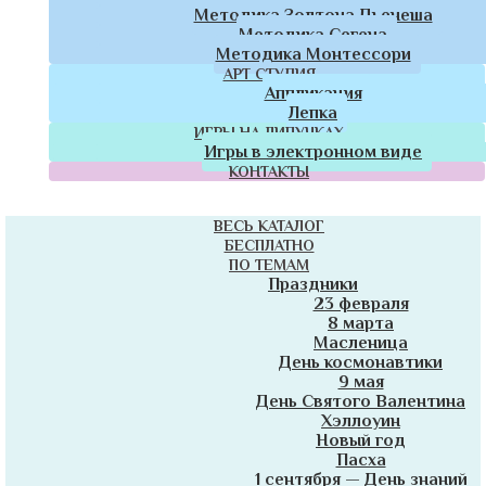
Методика Золтона Дьенеша
Методика Сегена
Методика Монтессори
АРТ СТУДИЯ
Аппликация
Лепка
ИГРЫ НА ЛИПУЧКАХ
Игры в электронном виде
КОНТАКТЫ
ВЕСЬ КАТАЛОГ
БЕСПЛАТНО
ПО ТЕМАМ
Праздники
23 февраля
8 марта
Масленица
День космонавтики
9 мая
День Святого Валентина
Хэллоуин
Новый год
Пасха
1 сентября — День знаний