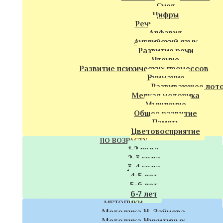
Счет
Цифры
Речь
Алфавит
Английский язык
Развитие речи
Чтение
Развитие психических процессов
Внимание
Развивающее лот
Мелкая моторика
Мышление
Общее развитие
Память
Цветовосприятие
ПО ВОЗРАСТУ
1-2 года
2-3 года
3-4 года
4-5 лет
5-6 лет
6-7 лет
МЕТОДИКИ
Методика Н. Зайцева
Методика Никитиных