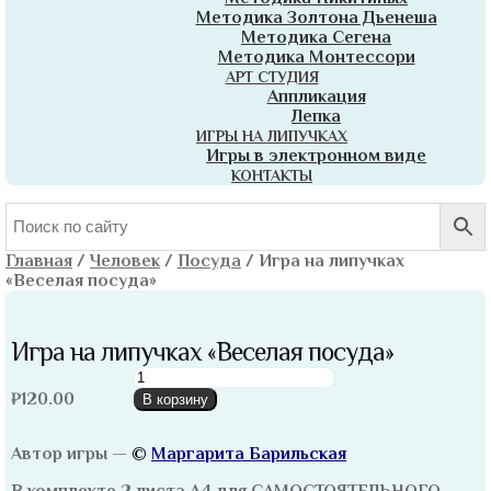
Методика Золтона Дьенеша
Методика Сегена
Методика Монтессори
АРТ СТУДИЯ
Аппликация
Лепка
ИГРЫ НА ЛИПУЧКАХ
Игры в электронном виде
КОНТАКТЫ
Главная
/
Человек
/
Посуда
/
Игра на липучках
«Веселая посуда»
Игра на липучках «Веселая посуда»
Количество
товара
₽
120.00
В корзину
Игра
на
Автор игры —
©
Маргарита Барильская
липучках
«Веселая
В комплекте 2 листа А4 для САМОСТОЯТЕЛЬНОГО