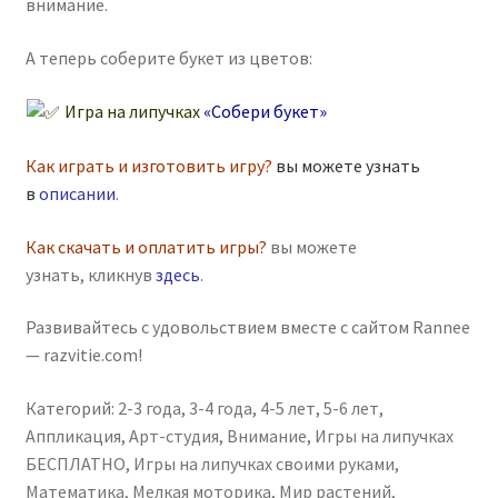
внимание.
А теперь соберите букет из цветов:
Игра на липучках
«Собери букет»
Как играть и изготовить игру?
вы можете узнать
в
описании
.
Как скачать и оплатить игры?
вы можете
узнать, кликнув
здесь
.
Развивайтесь с удовольствием вместе с сайтом Rannee
— razvitie.com!
Категорий:
2-3 года
,
3-4 года
,
4-5 лет
,
5-6 лет
,
Аппликация
,
Арт-студия
,
Внимание
,
Игры на липучках
БЕСПЛАТНО
,
Игры на липучках своими руками
,
Математика
,
Мелкая моторика
,
Мир растений
,