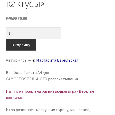
кактусы»
Первоначальная
Текущая
₽
70.00
₽
0.00
цена
цена:
Количество
составляла
₽0.00.
товара
₽70.00.
Игра
В корзину
на
липучках,
Автор игры —
©
Маргарита Барильская
теневое
лото
В наборе 2 листа А4 для
«Веселые
САМОСТОЯТЕЛЬНОГО
распечатывания.
кактусы»
На что направлена развивающая игра «Веселые
кактусы»:
Игра развивает мелкую моторику, мышление,