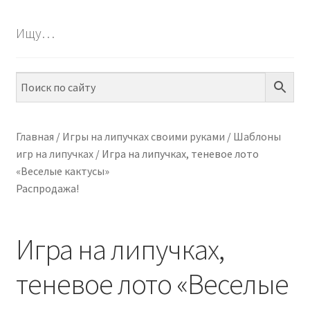
БЕСПЛАТНО
Ищу…
ПО ТЕМАМ
ПО НАВЫКАМ
ПО ВОЗРАСТУ
Главная
/
Игры на липучках своими руками
/
Шаблоны
игр на липучках
/
Игра на липучках, теневое лото
МЕТОДИКИ
«Веселые кактусы»
Распродажа!
АРТ СТУДИЯ
ИГРЫ НА ЛИПУЧКАХ
Игра на липучках,
КОНТАКТЫ
теневое лото «Веселые