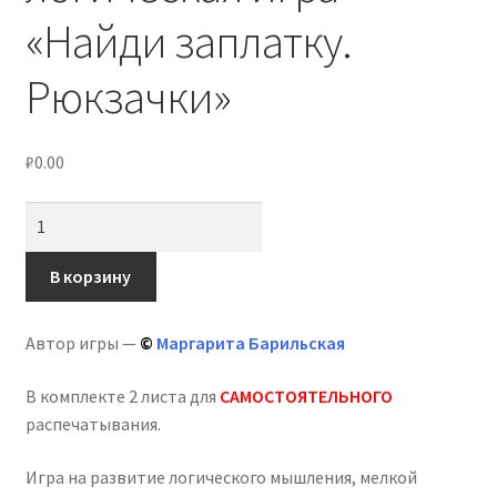
«Найди заплатку.
Рюкзачки»
₽
0.00
Количество
товара
Развивающая
В корзину
логическая
игра
Автор игры —
©
Маргарита Барильская
«Найди
заплатку.
В комплекте 2 листа для
САМОСТОЯТЕЛЬНОГО
Рюкзачки»
распечатывания.
Игра на развитие логического мышления, мелкой