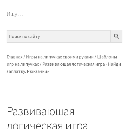
БЕСПЛАТНО
Ищу…
Разве
ПО ТЕМАМ
вложе
меню
Разве
ПО НАВЫКАМ
вложе
меню
Разве
ПО ВОЗРАСТУ
вложе
Главная
/
Игры на липучках своими руками
/
Шаблоны
меню
игр на липучках
/
Развивающая логическая игра «Найди
Разве
МЕТОДИКИ
заплатку. Рюкзачки»
вложе
меню
Разве
АРТ СТУДИЯ
вложе
меню
Разве
ИГРЫ НА ЛИПУЧКАХ
вложе
Развивающая
меню
КОНТАКТЫ
логическая игра