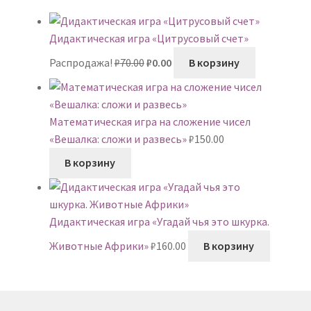
Дидактическая игра «Цитрусовый счет»
Первоначальная
Текущая
Распродажа!
₽
70.00
₽
0.00
В корзину
цена
цена:
составляла
₽0.00.
₽70.00.
Математическая игра на сложение чисел
«Вешалка: сложи и развесь»
₽
150.00
В корзину
Дидактическая игра «Угадай чья это шкурка.
Животные Африки»
₽
160.00
В корзину