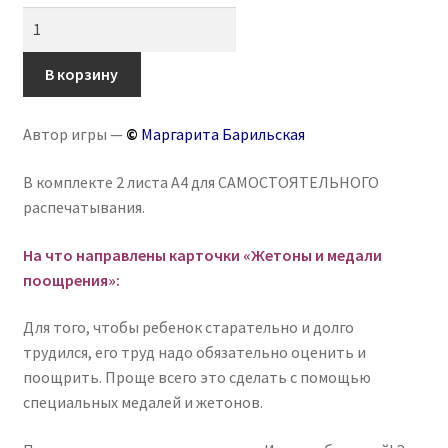
Количество
товара
Жетоны
В корзину
и
медали
Автор игры —
©
Маргарита Барильская
поощрения
В комплекте 2 листа А4 для САМОСТОЯТЕЛЬНОГО
распечатывания.
На что направлены карточки «Жетоны и медали
поощрения»:
Для того, чтобы ребенок старательно и долго
трудился, его труд надо обязательно оценить и
поощрить. Проще всего это сделать с помощью
специальных медалей и жетонов.