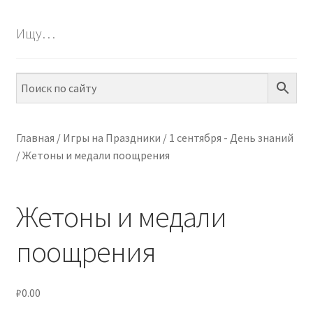
БЕСПЛАТНО
Ищу…
Разве
ПО ТЕМАМ
вложе
меню
Разве
ПО НАВЫКАМ
вложе
меню
Разве
ПО ВОЗРАСТУ
вложе
Главная
/
Игры на Праздники
/
1 сентября - День знаний
меню
/
Жетоны и медали поощрения
Разве
МЕТОДИКИ
вложе
меню
Разве
АРТ СТУДИЯ
Жетоны и медали
вложе
меню
Разве
ИГРЫ НА ЛИПУЧКАХ
поощрения
вложе
меню
КОНТАКТЫ
₽
0.00