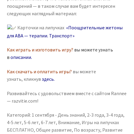
поощрений — в таком случае вам будет интересен
следующих наглядный материал:
Карточки на липучках
«Поощрительные жетоны
для ABA — терапии. Транспорт»
Как играть и изготовить игру?
вы можете узнать
в
описании
.
Как скачать и оплатить игры?
вы можете
узнать, кликнув
здесь
.
Развивайтесь с удовольствием вместе с сайтом Rannee
— razvitie.com!
Категорий:
1 сентября - День знаний
,
2-3 года
,
3-4 года
,
4-5 лет
,
5-6 лет
,
6-7 лет
,
Внимание
,
Игры на липучках
БЕСПЛАТНО
,
Общее развитие
,
По возрасту
,
Развитие